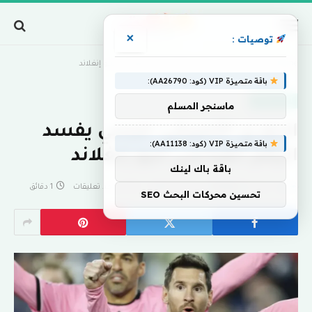
×
توصيات :
Home
»
الدوري الأميركي: ميسي يفسد الرقم القياسي لنيو إنغلاند
باقة متميزة VIP (كود: AA26790):
اخبار منوعة
ماسنجر المسلم
الدوري الأميركي: ميسي يفسد
باقة متميزة VIP (كود: AA11138):
الرقم القياسي لنيو إنغلاند
باقة باك لينك
بواسطة
eshrag
أبريل 28, 2024
لا توجد تعليقات
1 دقائق
تحسين محركات البحث SEO