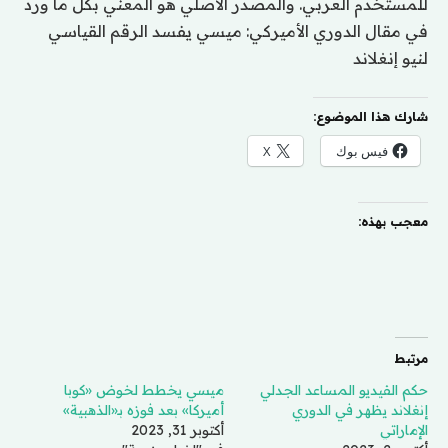
للمستخدم العربي. والمصدر الأصلي هو المعني بكل ما ورد
في مقال الدوري الأميركي: ميسي يفسد الرقم القياسي
لنيو إنغلاند
شارك هذا الموضوع:
فيس بوك
X
معجب بهذه:
مرتبط
حكم الفيديو المساعد الجدلي
ميسي يخطط لخوض «كوبا
إنغلاند يظهر في الدوري
أميركا» بعد فوزه بـ«الذهبية»
الإماراتي
أكتوبر 31, 2023