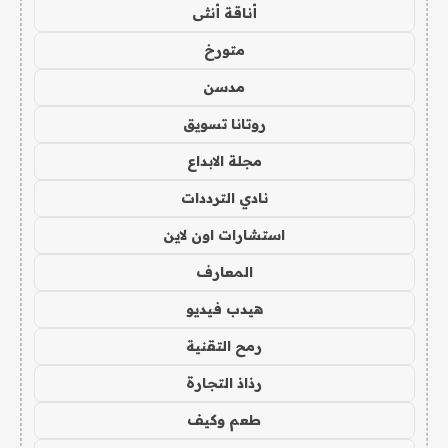
أناقة أنثى
متورخ
مدسن
روتانا تسويق
مجلة الابداع
نادي الترددات
استشارات اون لاين
المعارف
هيدب فيديو
رمح التقنية
رذاذ التجارة
طعم وكيف