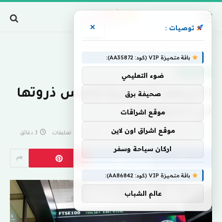
×
توصيات :
Home
»
الأسهم الأوروبية تلامس ذروتها في أسبوعين
باقة متميزة VIP (كود: AA35872):
اخبار منوعة
ضوء التعليمي
الأسهم الأوروبية تلامس ذروتها
صحيفة برق
في أسبوعين
موقع اشراقات
موقع اشراق اون لاين
بواسطة
eshrag
أبريل 29, 2024
لا توجد تعليقات
3 دقائق
اركان سياحة وسفر
باقة متميزة VIP (كود: AA86842):
عالم الشباب