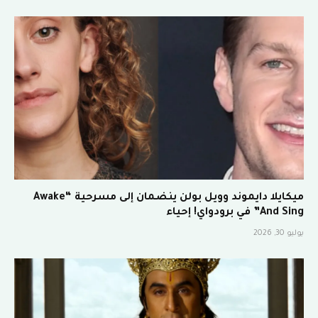
ميكايلا دايموند وويل بولن ينضمان إلى مسرحية “Awake
And Sing” في برودواي! إحياء
يوليو 30, 2026