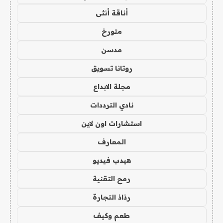
أناقة أنثى
متورخ
مدسن
روتانا تسويق
مجلة الابداع
نادي الترددات
استشارات اون لاين
المعارف
هيدب فيديو
رمح التقنية
رذاذ التجارة
طعم وكيف