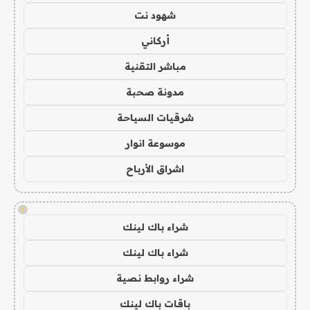
شهود نت
أركاني
مباشر التقنية
مدونة صحبة
شرقيات السياحة
موسوعة انوار
اشراق الأرباح
!
شراء باك لينك
شراء باك لينك
شراء روابط نصية
باقات باك لينك