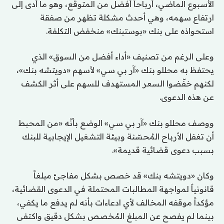
الأسبوع الماضي، أرباحاً أفضل من المتوقع، وهو ما أدى إلى
ارتفاع سهمه، وهي أحدث مشكلة تظهر من صفقة
استحواذه على بنك «بوستبنك» منخفض التكلفة.
وعلى الرغم من تصنيف «أداء أفضل من السوق» الذي
يحتفظ به محللو بنك «آر بي سي» لأسهم «دويتشه بنك»،
لكنهم خفّضوا السعر المستهدف للسهم على أثر الكشف
عن هذه الدعوى.
ووصف محللو بنك «آر بي سي» الوضع بأنّه «من المحبط
أن تغفل الأرباح المُحسّنة وبيئة التشغيل الإيجابية للبنك
بسبب دعوى قضائية قديمة».
وكان «دويتشه بنك» قد خصص بشكل مفاجئ مبلغاً
قانونياً لمواجهة المطالبات المحتملة في الدعوى القضائية،
مؤكداً موقفه المخالف لأي ادعاءات بأنه لم يدفع ما يكفي،
بينما لم يفصح عن المبلغ المُخصص بشكل دقيق واكتفى