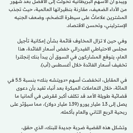
ويبدو أن الأسهم البريطانية تحولت إلى الأفضل بعد شهور
من الأداء الضعيف، مقارنة بنظيراتها العالمية، حيث تجذب
المشترين علاماتٌ على سيطرة التضخم، وضعف الجنيه
الإسترليني، وتحسن الاقتصاد.
وفي حين لا تزال المخاوف قائمة بشأن إمكانية تأجيل
مجلس الاحتياطي الفيدرالي خفض أسعار الفائدة، هذا
العام، يتوقع المشاركون في السوق أن يبدأ بنك إنجلترا
تخفيف أسعار الفائدة خلال أغسطس (آب).
في المقابل، انخفضت أسهم «دويتشه بنك» بنسبة 5.5 في
المائة، خلال التعاملات المبكرة بعد أنباء تفيد بأن دعوى
قضائية طويلة الأمد قد تكلف أكبر مُقرض في ألمانيا ما
يصل إلى 1.3 مليار يورو (1.39 مليار دولار)، مما سيؤثر على
ربحية الربع الثاني والعام بأكمله.
وتشكل هذه القضية ضربة جديدة للبنك، الذي حقق،