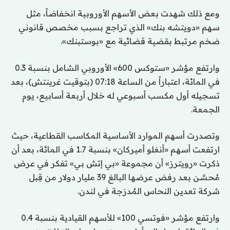
ومع ذلك شهدت بعض الأسهم الأوروبية انخفاضاً، مثل
سهم «دويتشه بنك» الذي تراجع بسبب مخصص قانوني
ضخم مرتبط بقضية قضائية مع «بوستبنك».
وارتفع مؤشر «ستوكس 600» الأوروبي الشامل بنسبة 0.3
في المائة، اعتباراً من الساعة 07:18 (بتوقيت غرينتش)، بعد
تسجيله أول مكسب أسبوعي له خلال أربعة أسابيع، يوم
الجمعة.
وتصدرت أسهم الموارد الأساسية المكاسب القطاعية، حيث
ارتفعت أسهم «أنغلو أميركان» بنسبة 1.7 في المائة، بعد أن
ذكرت «رويترز» أن مجموعة «بي إتش بي» تفكر في عرض
مُحسَّن بعد رفض عرضها البالغ 39 مليار دولار من قِبل
شركة تعدين النحاس المُدرَجة في لندن.
وارتفع مؤشر «فوتسي 100» للأسهم القيادية بنسبة 0.4