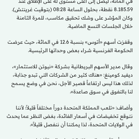
في المائة، ليصل إلى أعلى مستوى له على الإطلاق عند
8.185.59 نقطة، بحلول الساعة 08:28 (بتوقيت غرينتش).
وكان المؤشر على وشك تحقيق مكاسب، للمرة الثامنة
خلال الجلسات التسع الماضية.
وقفزت أسهم «أتوس» بنسبة 12.6 في المائة، حيث عرضت
الحكومة الفرنسية شراء بعض وحداتها الرئيسية.
وقال مدير الأسهم البريطانية بشركة «نيوتن للاستثمار»،
ديفيد كومينغ: «هناك كثير من الشركات التي تبدو جذابة،
لذلك هذا ليس ارتفاعاً قصير الأجل، نحن في وضع يسمح
لنا بالتفوق في سوق صاعدة».
وأضاف: «تلعب المملكة المتحدة دوراً مختلفاً قليلاً؛ لأننا
نتوقع تخفيضات في أسعار الفائدة، بغض النظر عما يحدث
في الولايات المتحدة، لذا يمكننا أن ننفصل قليلاً».