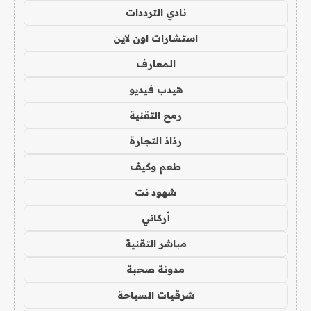
نادي الترددات
استشارات اون لاين
المعارف
هيدب فيديو
رمح التقنية
رذاذ التجارة
طعم وكيف
شهود نت
أركاني
مباشر التقنية
مدونة صحبة
شرقيات السياحة