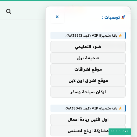
×
توصيات :
Home
»
Puzzling
باقة متميزة VIP (كود: AA35872):
PUZZLING
ضوء التعليمي
صحيفة برق
موقع اشراقات
موقع اشراق اون لاين
اركان سياحة وسفر
باقة متميزة VIP (كود: AA38045):
اول اثنين ريادة اعمال
مشاركة ارباح ادسنس
خدمات عامة