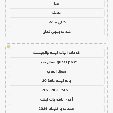
حنا
ماتشا
شاي ماتشا
شدات ببجي تمارا
!
خدمات الباك لينك والجيست
guest post مقال ضيف
سوق العرب
باك لينك باقة 20
اعلانات الباك لينك
أقوى باقة باك لينك
خدمات با كلينك 2026