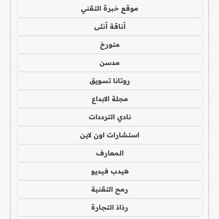
موقع خبرة التقني
أناقة أنثى
متورخ
مدسن
روتانا تسويق
مجلة الابداع
نادي الترددات
استشارات اون لاين
المعارف
هيدب فيديو
رمح التقنية
رذاذ التجارة