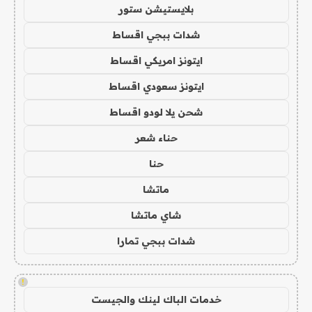
بلايستيشن ستور
شدات ببجي اقساط
ايتونز امريكي اقساط
ايتونز سعودي اقساط
شحن يلا لودو اقساط
حناء شعر
حنا
ماتشا
شاي ماتشا
شدات ببجي تمارا
!
خدمات الباك لينك والجيست