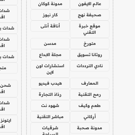
عالم الايفون
مدونة كوكان
شدات
صحيفة نهج
كار نيوز
اق
موقع خبرة
أناقة أنثى
شدات بب
التقني
شدات
متورخ
مدسن
اق
روتانا تسويق
مجلة الابداع
شدات بب
نادي الترددات
استشارات اون
متجر 
لاين
المعارف
هيدب فيديو
شحن يل
اق
رمح التقنية
رذاذ التجارة
شدات
طعم وكيف
شهود نت
اق
أركاني
مباشر التقنية
ايتونز
اق
مدونة صحبة
شرقيات
السياحة