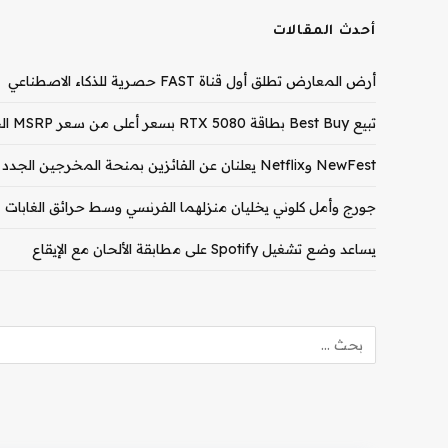
أحدث المقالات
أرض المعارض تطلق أول قناة FAST حصرية للذكاء الاصطناعي
تبيع Best Buy بطاقة RTX 5080 بسعر أعلى من سعر MSRP الخاص بـ RTX 5090
NewFest وNetflix يعلنان عن الفائزين بمنحة المخرجين الجدد لعام 2026
جورج وأمل كلوني يخليان منزلهما الفرنسي وسط حرائق الغابات
يساعد وضع تشغيل Spotify على مطابقة الألحان مع الإيقاع