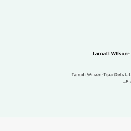
Tamati Wilson-T
Tamati Wilson-Tipa Gets Life Sentence For K
Fl