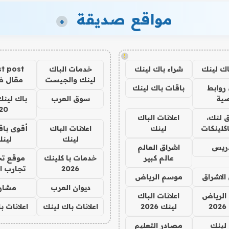
مواقع صديقة
+
!
اك لينك
شراء باك لينك
خدمات الباك
t post
لينك والجيست
مقال 
روابط
باقات باك لينك
ية
سوق العرب
باك لينك
20
 لنك،
اعلانات الباك
كلينكات
لينك
اعلانات الباك
أقوى باق
لينك
لين
دريس
اشراق العالم
عالم كبير
خدمات با كلينك
موقع تج
2026
تجارب ا
الاشراق
موسم الرياض
ديوان العرب
مشار
الرياض
اعلانات الباك
2
لينك 2026
اعلانات باك لينك
اعلانات ب
لينك
مصادر التعليم