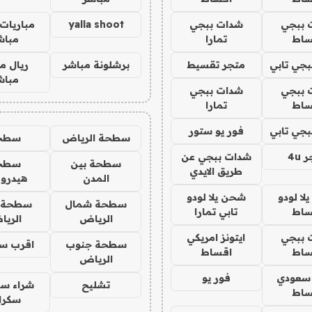
 ببجي
شدات ببجي
yalla shoot
مباريات 
ساط
تمارا
مباش
جي تابي
متجر تقسيط
برشلونة مباشر
ريال م
مباش
 ببجي
شدات ببجي
ساط
تمارا
جي تابي
فور يو ستور
سطحة الرياض
سطح
4u
شدات ببجي عن
سطحة بين
سطح
طريق الايدي
المدن
هيدرو
ا لودو
شحن يلا لودو
سطحة شمال
سطحة 
ساط
تابي تمارا
الرياض
الري
 ببجي
ايتونز امريكي
سطحة جنوب
اقرب س
ساط
اقساط
الرياض
 سعودي
فور يو
تشليح
شراء سي
ساط
سكرا