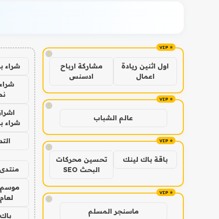
!
شراء ب
اول اثنين ريادة
مشاركة ارباح
اعمال
ادسنس
شراء 
نص
!
اشراق
عالم الشباب
شراء با
الت
!
باقة باك لينك
تحسين محركات
منتدى 
البحث SEO
موسم 
لعام 026
!
ماسنجر المسلم
باك 