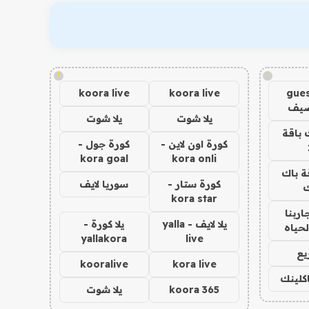
!
!
koora live
koora live
gues
ضيف
يلا شوت
يلا شوت
 باقة
كورة اون لاين -
كورة جول -
kora goal
kora onli
ة باك
كورة ستار -
سوريا لايف
ك
kora star
اربنا
يلا لايف - yalla
يلا كورة -
لحياه
yallakora
live
يع
kooralive
kora live
اكلينك
koora 365
يلا شوت