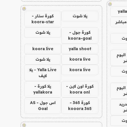
!
!
yall
يلا شوت
كورة ستار -
مباشر
koora-star
كورة جول -
يلا شوت
وت
koora-goal
koora live
yalla shoot
اليوم
koora live
يلا شوت
ر
koora live
Yalla Live - يلا
وت
لايف
كورة اون لاين -
يلا كورة -
اليوم
yallakora
koora onl
ر
كورة 365 -
اس جول - AS
دريد
Goal
kooora 365
ر
وت
!