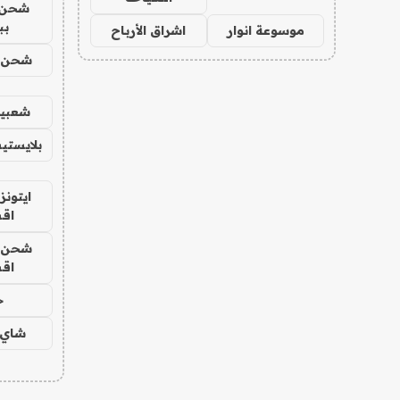
شحن 
بب
موسوعة انوار
اشراق الأرباح
شحن يل
شعبية
بلايستي
ايتونز
اق
شحن يل
اق
ح
شاي 