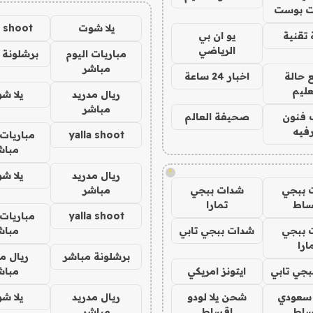
 بوست
يلا شوت
a shoot
تقنية
يو ان بي
الرياضي
مباريات اليوم
برشلونة 
مباشر
 حالة
اخبار 24 ساعة
عليم
ريال مدريد
يلا ش
مباشر
 فنون
صحيفة العالم
فيه
yalla shoot
مباريات 
مباش
!
ريال مدريد
يلا ش
 ببجي
شدات ببجي
مباشر
ساط
تمارا
yalla shoot
مباريات 
 ببجي
شدات ببجي تابي
مباش
ارا
برشلونة مباشر
ريال م
جي تابي
ايتونز امريكي
مباش
 سعودي
شحن يلا لودو
ريال مدريد
يلا ش
ساط
اقساط
مباشر