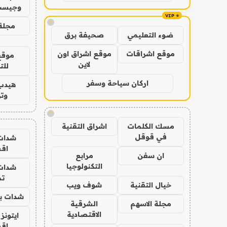
وجيست
!
مجلة 
ضوء التعليمي
صحيفة برق
موقع اشراقات
موقع اشراق اون
موقع
لاين
للت
اركان سياحة وسفر
هيدب
وتر
!
مسك الكلمات
اشراق التقنية
في قوقل
شدات
اق
ان سفن
مرابع
التكنولوجيا
شدات
تم
خيال التقنية
شوف ويب
شدات بب
مجلة الاسهم
الشرقية
الاقتصادية
ايتونز
اق