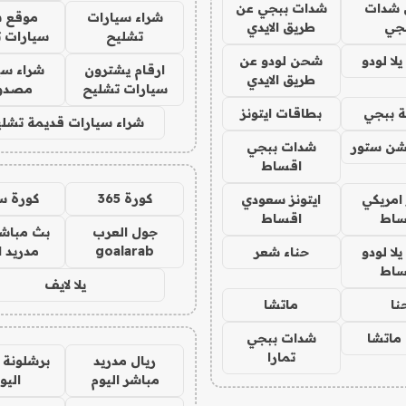
شدات
شدات ببجي عن
شراء سيارات
موقع ش
جي
طريق الايدي
تشليح
سيارات 
ا لودو
شحن لودو عن
ارقام يشترون
شراء سي
طريق الايدي
سيارات تشليح
مصدو
 ببجي
بطاقات ايتونز
شراء سيارات قديمة تشلي
شن ستور
شدات ببجي
اقساط
كورة 365
كورة س
 امريكي
ايتونز سعودي
ساط
اقساط
جول العرب
بث مباشر
goalarab
مدريد ا
ا لودو
حناء شعر
ساط
يلا لايف
نا
ماتشا
ماتشا
شدات ببجي
تمارا
ريال مدريد
برشلونة 
مباشر اليوم
اليو