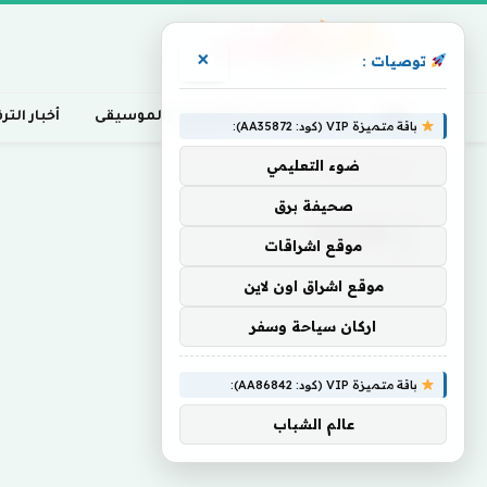
×
توصيات :
أخبار السينما، التلفزيون، والموسيقى
أخبار التر
باقة متميزة VIP (كود: AA35872):
ضوء التعليمي
Home
»
Killing
صحيفة برق
KILLING
موقع اشراقات
موقع اشراق اون لاين
اركان سياحة وسفر
باقة متميزة VIP (كود: AA86842):
عالم الشباب