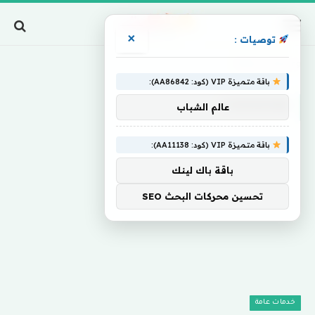
×
توصيات :
Home
»
Choosing
باقة متميزة VIP (كود: AA86842):
CHOOSING
عالم الشباب
باقة متميزة VIP (كود: AA11138):
باقة باك لينك
تحسين محركات البحث SEO
خدمات عامة