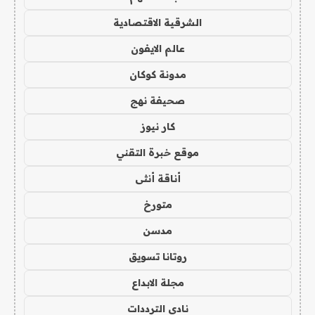
الشرقية الاقتصادية
عالم الايفون
مدونة كوكان
صحيفة نهج
كار نيوز
موقع خبرة التقني
أناقة أنثى
متورخ
مدسن
روتانا تسويق
مجلة الابداع
نادي الترددات