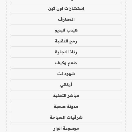
استشارات اون لاين
المعارف
هيدب فيديو
رمح التقنية
رذاذ التجارة
طعم وكيف
شهود نت
أركاني
مباشر التقنية
مدونة صحبة
شرقيات السياحة
موسوعة انوار