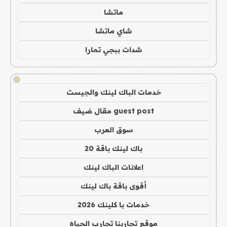
ماتشا
شاي ماتشا
شدات ببجي تمارا
!
خدمات الباك لينك والجيست
guest post مقال ضيف
سوق العرب
باك لينك باقة 20
اعلانات الباك لينك
أقوى باقة باك لينك
خدمات با كلينك 2026
موقع تجاربنا تجارب الحياه