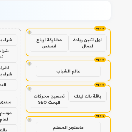
!
شراء ب
اول اثنين ريادة
مشاركة ارباح
اعمال
ادسنس
شراء 
نص
!
اشراق
عالم الشباب
شراء با
الت
!
باقة باك لينك
تحسين محركات
منتدى 
البحث SEO
موسم 
لعام 026
!
ماسنجر المسلم
باك 