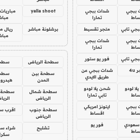
 ببجي
شدات ببجي
yalla shoot
مباريات 
ساط
تمارا
مباش
جي تابي
متجر تقسيط
برشلونة مباشر
ريال م
مباش
 ببجي
شدات ببجي
ساط
تمارا
جي تابي
فور يو ستور
سطحة الرياض
سطح
4u
شدات ببجي عن
سطحة بين
سطح
طريق الايدي
المدن
هيدرو
ا لودو
شحن يلا لودو
سطحة شمال
سطحة 
ساط
تابي تمارا
الرياض
الري
 ببجي
ايتونز امريكي
سطحة جنوب
اقرب س
ساط
اقساط
الرياض
 سعودي
فور يو
تشليح
شراء سي
ساط
سكرا