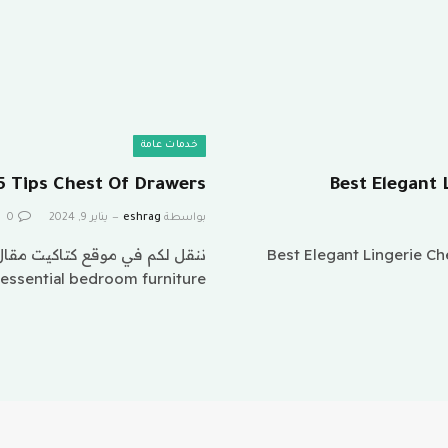
خدمات عامة
5 Tips Chest Of Drawers
Best Elegant 
بواسطة
eshrag
يناير 9, 2024
0
Best Elegant Lingerie Chest Designs; To
essential bedroom furniture…