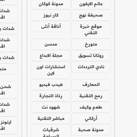
عالم الايفون
مدونة كوكان
شدات
صحيفة نهج
كار نيوز
اق
موقع خبرة
أناقة أنثى
شدات بب
التقني
شدات
متورخ
مدسن
اق
روتانا تسويق
مجلة الابداع
شدات بب
نادي الترددات
استشارات اون
متجر 
لاين
المعارف
هيدب فيديو
شحن يل
اق
رمح التقنية
رذاذ التجارة
شدات
طعم وكيف
شهود نت
اق
أركاني
مباشر التقنية
ايتونز
اق
مدونة صحبة
شرقيات
السياحة