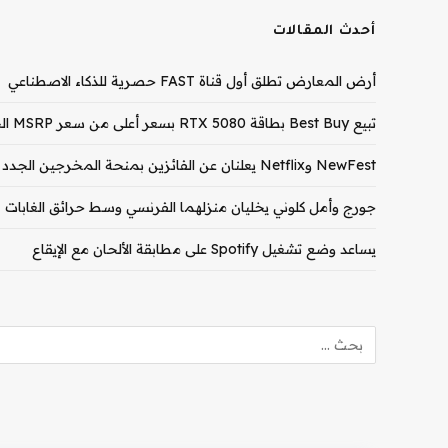
أحدث المقالات
أرض المعارض تطلق أول قناة FAST حصرية للذكاء الاصطناعي
تبيع Best Buy بطاقة RTX 5080 بسعر أعلى من سعر MSRP الخاص بـ RTX 5090
NewFest وNetflix يعلنان عن الفائزين بمنحة المخرجين الجدد لعام 2026
جورج وأمل كلوني يخليان منزلهما الفرنسي وسط حرائق الغابات
يساعد وضع تشغيل Spotify على مطابقة الألحان مع الإيقاع