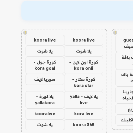
!
!
koora live
koora live
gues
ضيف
يلا شوت
يلا شوت
 باقة
كورة اون لاين -
كورة جول -
kora goal
kora onli
ة باك
كورة ستار -
سوريا لايف
ك
kora star
اربنا
يلا لايف - yalla
يلا كورة -
لحياه
yallakora
live
يع
kooralive
kora live
اكلينك
koora 365
يلا شوت