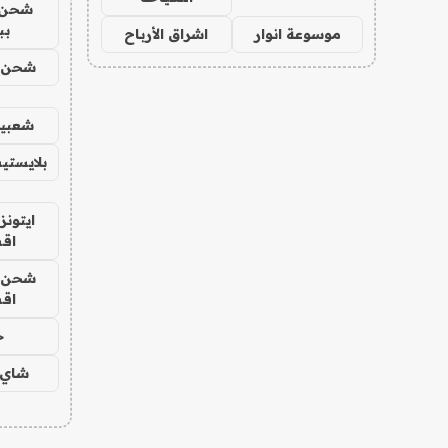
شحن 
بب
موسوعة انوار
اشراق الأرباح
شحن يل
شعبية
بلايستي
ايتونز
اق
شحن يل
اق
ح
شاي 