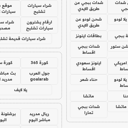
شدات
شدات ببجي عن
شراء سيارات
موقع ش
جي
طريق الايدي
تشليح
سيارات 
ا لودو
شحن لودو عن
ارقام يشترون
شراء سي
طريق الايدي
سيارات تشليح
مصدو
 ببجي
بطاقات ايتونز
شراء سيارات قديمة تشلي
شن ستور
شدات ببجي
اقساط
كورة 365
كورة س
 امريكي
ايتونز سعودي
ساط
اقساط
جول العرب
بث مباشر
goalarab
مدريد ا
ا لودو
حناء شعر
ساط
يلا لايف
نا
ماتشا
ماتشا
شدات ببجي
تمارا
ريال مدريد
برشلونة 
مباشر اليوم
اليو