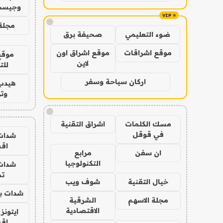
وجيست
!
مجلة 
ضوء التعليمي
صحيفة برق
موقع اشراقات
موقع اشراق اون
موقع
لاين
للت
اركان سياحة وسفر
هيدب
وتر
!
مسك الكلمات
اشراق التقنية
في قوقل
شدات
اق
ان سفن
مرابع
التكنولوجيا
شدات
تم
خيال التقنية
شوف ويب
شدات بب
مجلة الاسهم
الشرقية
الاقتصادية
ايتونز
اق