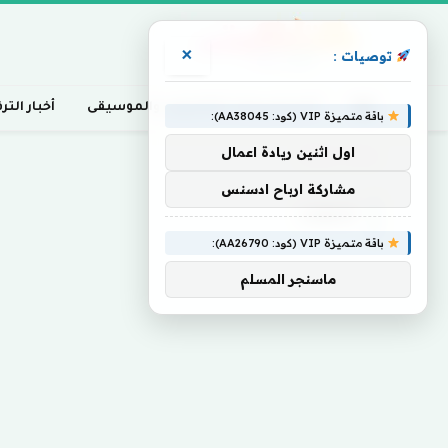
×
توصيات :
أخبار السينما، التلفزيون، والموسيقى
أخبار التر
باقة متميزة VIP (كود: AA38045):
اول اثنين ريادة اعمال
Home
»
Chest
مشاركة ارباح ادسنس
CHEST
باقة متميزة VIP (كود: AA26790):
ماسنجر المسلم