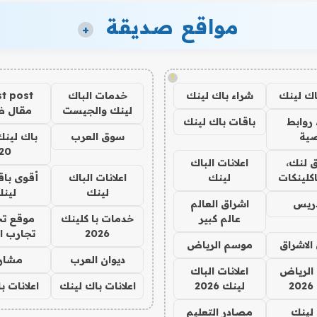
مواقع صديقة
+
!
اك لينك
شراء باك لينك
خدمات الباك
t post
لينك والجيست
مقال 
روابط
باقات باك لينك
ية
سوق العرب
باك لينك
20
 لنك،
اعلانات الباك
كلينكات
لينك
اعلانات الباك
أقوى باق
لينك
لين
دريس
اشراق العالم
عالم كبير
خدمات با كلينك
موقع تج
2026
تجارب ا
الاشراق
موسم الرياض
ديوان العرب
مشار
الرياض
اعلانات الباك
2
لينك 2026
اعلانات باك لينك
اعلانات ب
لينك
مصادر التعليم