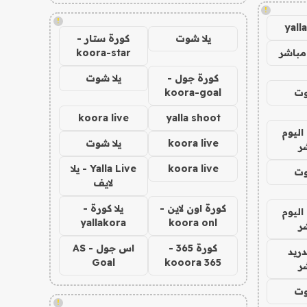
!
!
yall
يلا شوت
كورة ستار -
مباشر
koora-star
كورة جول -
يلا شوت
وت
koora-goal
koora live
yalla shoot
اليوم
koora live
يلا شوت
ر
koora live
Yalla Live - يلا
وت
لايف
كورة اون لاين -
يلا كورة -
اليوم
yallakora
koora onl
ر
كورة 365 -
اس جول - AS
دريد
Goal
kooora 365
ر
وت
!