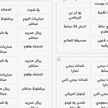
 بوست
يلا شوت
a shoot
تقنية
يو ان بي
الرياضي
مباريات اليوم
برشلونة 
مباشر
 حالة
اخبار 24 ساعة
عليم
ريال مدريد
يلا ش
مباشر
 فنون
صحيفة العالم
فيه
yalla shoot
مباريات 
مباش
!
ريال مدريد
يلا ش
 ببجي
شدات ببجي
مباشر
ساط
تمارا
yalla shoot
مباريات 
 ببجي
شدات ببجي تابي
مباش
ارا
برشلونة مباشر
ريال م
جي تابي
ايتونز امريكي
مباش
 سعودي
شحن يلا لودو
ريال مدريد
يلا ش
ساط
اقساط
مباشر