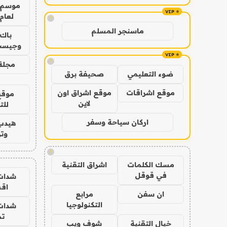
موسم 
لعام 026
!
ماسنجر المسلم
باك 
وجيست
!
مجلة 
ضوء التعليمي
صحيفة برق
موقع اشراقات
موقع اشراق اون
موقع
لاين
للت
اركان سياحة وسفر
هيدب
وتر
!
مسك الكلمات
اشراق التقنية
في قوقل
شدات
اق
ان سفن
مرابع
التكنولوجيا
شدات
تم
خيال التقنية
شوف ويب