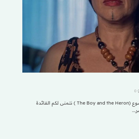
0
ننقل لكم في موقع كتاكيت موضوع (The Boy and the Heron ) نتمنى لكم الفائدة
ر.…