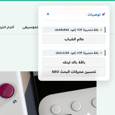
×
توصيات :
أخبار السينما، التلفزيون، والموسيقى
أخبار التر
باقة متميزة VIP (كود: AA86842):
عالم الشباب
Home
»
Boy
باقة متميزة VIP (كود: AA11138):
BOY
باقة باك لينك
تحسين محركات البحث SEO