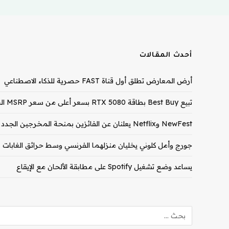
أحدث المقالات
أرض المعارض تطلق أول قناة FAST حصرية للذكاء الاصطناعي
تبيع Best Buy بطاقة RTX 5080 بسعر أعلى من سعر MSRP الخاص بـ RTX 5090
NewFest وNetflix يعلنان عن الفائزين بمنحة المخرجين الجدد لعام 2026
جورج وأمل كلوني يخليان منزلهما الفرنسي وسط حرائق الغابات
يساعد وضع تشغيل Spotify على مطابقة الألحان مع الإيقاع