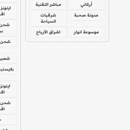
أركاني
مباشر التقنية
ايتونز
اق
مدونة صحبة
شرقيات
السياحة
شحن 
بب
موسوعة انوار
اشراق الأرباح
شحن يل
شعبية
بلايستي
ايتونز
اق
شحن يل
اق
ح