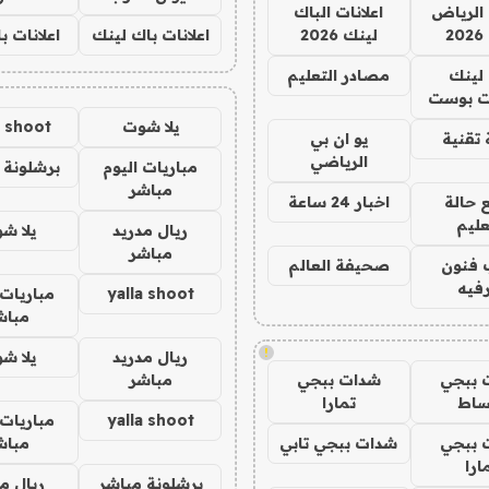
الرياض
اعلانات الباك
2
لينك 2026
اعلانات باك لينك
اعلانات ب
لينك
مصادر التعليم
 بوست
يلا شوت
a shoot
تقنية
يو ان بي
الرياضي
مباريات اليوم
برشلونة 
مباشر
 حالة
اخبار 24 ساعة
عليم
ريال مدريد
يلا ش
مباشر
 فنون
صحيفة العالم
فيه
yalla shoot
مباريات 
مباش
!
ريال مدريد
يلا ش
 ببجي
شدات ببجي
مباشر
ساط
تمارا
yalla shoot
مباريات 
 ببجي
شدات ببجي تابي
مباش
ارا
برشلونة مباشر
ريال م