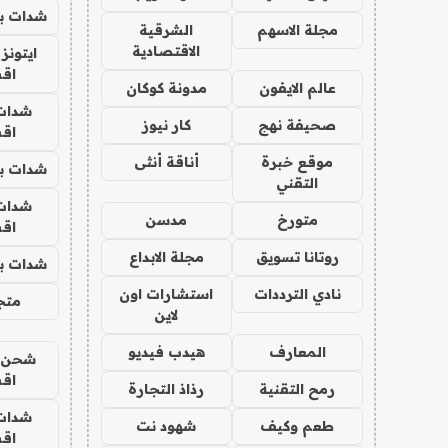
شدات بب
مجلة الاسهم
الشرقية
الاقتصادية
ايتونز
اق
عالم الايفون
مدونة كوكان
شدات
صحيفة نهج
كار نيوز
اق
موقع خبرة
أناقة أنثى
شدات بب
التقني
شدات
متورخ
مدسن
اق
روتانا تسويق
مجلة الابداع
شدات بب
نادي الترددات
استشارات اون
متجر 
لاين
المعارف
هيدب فيديو
شحن يل
اق
رمح التقنية
رذاذ التجارة
شدات
طعم وكيف
شهود نت
اق