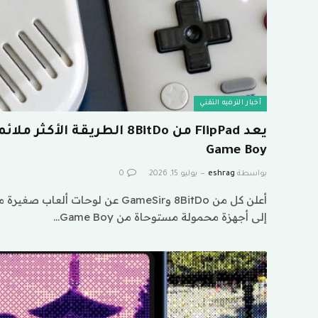
أخبار الترفيه التقني
يعد FlipPad من 8BitDo الطريقة 
Game Boy
بواسطة
eshrag
يوليو 15, 2026
0
أعلن كل من 8BitDo وGameSir عن لوحات
إلى أجهزة محمولة مستوحاة من Game Boy…