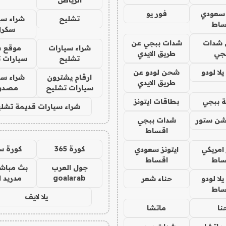
الرياض
 سعودي
فور يو
تشليح
شراء سي
ساط
سكرا
شدات
شدات ببجي عن
شراء سيارات
موقع ش
جي
طريق الايدي
تشليح
سيارات 
ا لودو
شحن لودو عن
ارقام يشترون
شراء سي
طريق الايدي
سيارات تشليح
مصدو
 ببجي
بطاقات ايتونز
شراء سيارات قديمة تشلي
شن ستور
شدات ببجي
اقساط
كورة 365
كورة س
 امريكي
ايتونز سعودي
ساط
اقساط
جول العرب
بث مباشر
goalarab
مدريد ا
ا لودو
حناء شعر
ساط
يلا لايف
نا
ماتشا