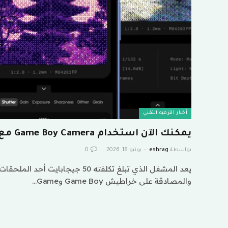
أخبار الترفيه التقني
يمكنك الآن استخدام Game Boy Camera مع هاتفك
بواسطة
eshrag
يونيو 18, 2026
0
يعد المشغل الذي تبلغ تكلفته 50 جيجابا
والمصادقة على خراطيش Game Boy وGame…