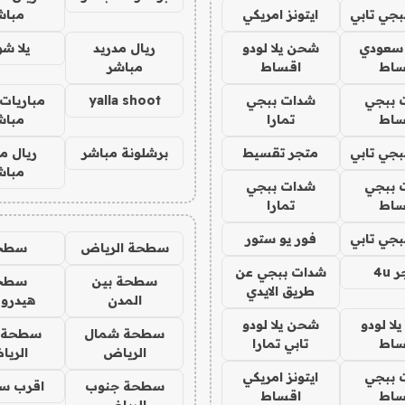
جي تابي
ايتونز امريكي
مباش
 سعودي
شحن يلا لودو
ريال مدريد
يلا ش
ساط
اقساط
مباشر
 ببجي
شدات ببجي
yalla shoot
مباريات 
ساط
تمارا
مباش
جي تابي
متجر تقسيط
برشلونة مباشر
ريال م
مباش
 ببجي
شدات ببجي
ساط
تمارا
جي تابي
فور يو ستور
سطحة الرياض
سطح
4u
شدات ببجي عن
سطحة بين
سطح
طريق الايدي
المدن
هيدرو
ا لودو
شحن يلا لودو
سطحة شمال
سطحة 
ساط
تابي تمارا
الرياض
الري
 ببجي
ايتونز امريكي
سطحة جنوب
اقرب س
ساط
اقساط