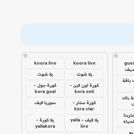
!
!
koora live
koora live
gues
ضيف
يلا شوت
يلا شوت
 باقة
كورة اون لاين -
كورة جول -
kora goal
kora onli
ة باك
كورة ستار -
سوريا لايف
ك
kora star
اربنا
يلا لايف - yalla
يلا كورة -
لحياه
yallakora
live
يع