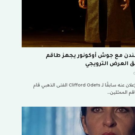
Golden B” في لندن مع جوش أوكونور يجهز طاقم
ق العرض الترويجي
إحياء لندن الكلاسيكي الذي تم الإعلان عنه سابقًا لـ Clifford Odets الفتى الذهبي قام
قم الممثلين…