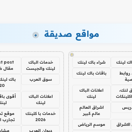
مواقع صديقة
+
!
اك لينك
شراء باك لينك
خدمات الباك
t post
لينك والجيست
مقال 
روابط
باقات باك لينك
ية
سوق العرب
باك لينك
20
 لنك،
اعلانات الباك
كلينكات
لينك
اعلانات الباك
أقوى باق
لينك
لين
دريس
اشراق العالم
عالم كبير
خدمات با كلينك
موقع تج
2026
تجارب ا
الاشراق
موسم الرياض
ديوان العرب
مشار