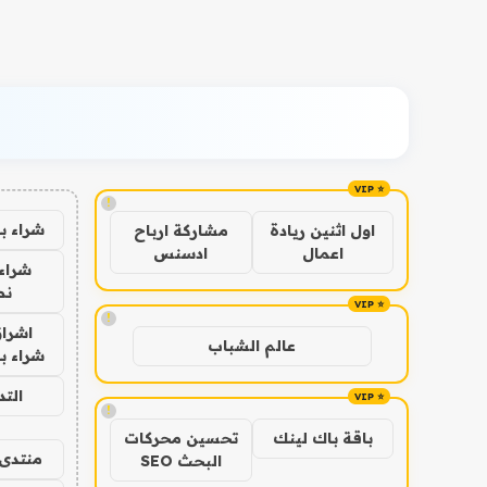
!
شراء ب
اول اثنين ريادة
مشاركة ارباح
اعمال
ادسنس
شراء 
نص
!
اشراق
عالم الشباب
شراء با
الت
!
باقة باك لينك
تحسين محركات
منتدى 
البحث SEO