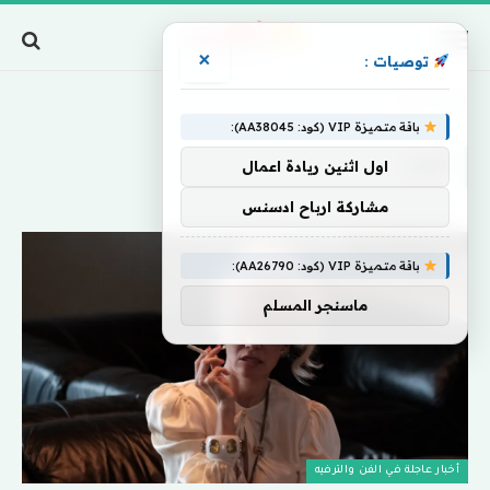
×
توصيات :
Home
»
الورد
باقة متميزة VIP (كود: AA38045):
الورد
اول اثنين ريادة اعمال
مشاركة ارباح ادسنس
باقة متميزة VIP (كود: AA26790):
ماسنجر المسلم
أخبار عاجلة في الفن والترفيه