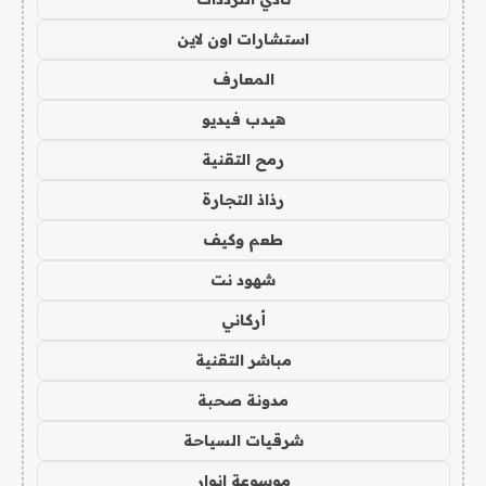
استشارات اون لاين
المعارف
هيدب فيديو
رمح التقنية
رذاذ التجارة
طعم وكيف
شهود نت
أركاني
مباشر التقنية
مدونة صحبة
شرقيات السياحة
موسوعة انوار