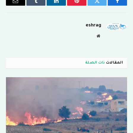
فيسبوك
تويتر
بينتيريست
لينكدإن
Tumblr
البريد
الإلكترو
eshrag
موقع
الويب
المقالات
ذات الصلة