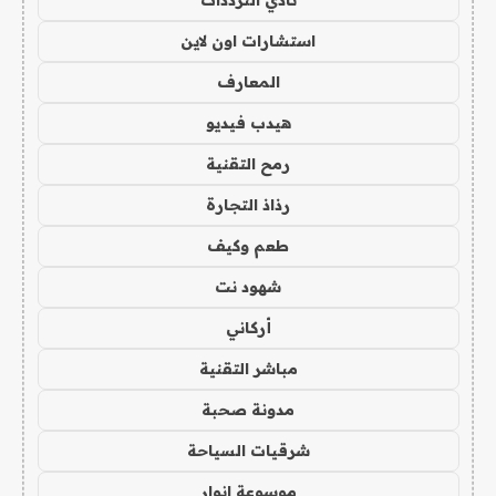
استشارات اون لاين
المعارف
هيدب فيديو
رمح التقنية
رذاذ التجارة
طعم وكيف
شهود نت
أركاني
مباشر التقنية
مدونة صحبة
شرقيات السياحة
موسوعة انوار