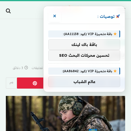
×
توصيات :
Home
»
يعاني وزير الدفاع
باقة متميزة VIP (كود: AA11138):
أخبار العالم
باقة باك لينك
يعاني وزير الدفاع
تحسين محركات البحث SEO
بواسطة
eshrag
أبريل 10, 2025
لا توجد تعليقات
3 دقائق
باقة متميزة VIP (كود: AA86842):
عالم الشباب