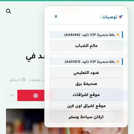
×
توصيات :
Home
»
تهيأوا لحرب طويلة الأمد في أوكرانيا
باقة متميزة VIP (كود: AA86842):
اخبار منوعة
عالم الشباب
تهيأوا لحرب طويلة الأمد في
باقة متميزة VIP (كود: AA35872):
أوكرانيا
ضوء التعليمي
بواسطة
eshrag
سبتمبر 17, 2023
لا توجد تعليقات
4 دقائق
صحيفة برق
موقع اشراقات
موقع اشراق اون لاين
اركان سياحة وسفر