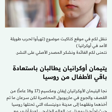
ننقل لكم في موقع كتاكيت موضوع (تهيأوا لحرب طويلة
الأمد في أوكرانيا )
نتمنى لكم الفائدة ونشكر المصدر الأصلي على النشر.
يتيمان أوكرانيان يطالبان باستعادة
باقي الأطفال من روسيا
نجا اليتيمان الأوكرانيان إيفان ومكسيم (17 و16 عاماً) من
القصف والجوع في ماريوبول المحاصرة لكن سرعان ما تم
أخذهما ونقلهما إلى مدينة دونيتسك التي تحتلها روسيا
حيث احتُجزا بمعزل عن العالم الخارجي لعدة أشهر مع