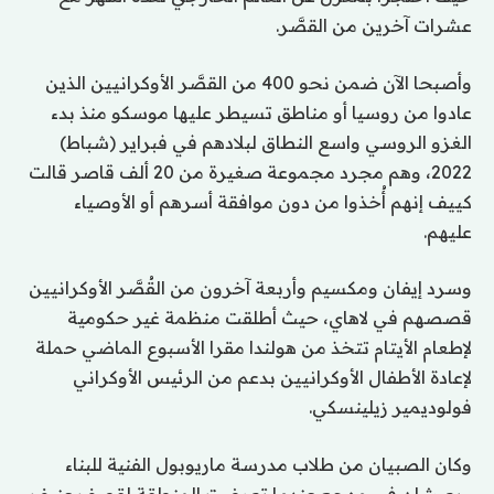
عشرات آخرين من القصَّر.
وأصبحا الآن ضمن نحو 400 من القصَّر الأوكرانيين الذين
عادوا من روسيا أو مناطق تسيطر عليها موسكو منذ بدء
الغزو الروسي واسع النطاق لبلادهم في فبراير (شباط)
2022، وهم مجرد مجموعة صغيرة من 20 ألف قاصر قالت
كييف إنهم أُخذوا من دون موافقة أسرهم أو الأوصياء
عليهم.
وسرد إيفان ومكسيم وأربعة آخرون من القُصَّر الأوكرانيين
قصصهم في لاهاي، حيث أطلقت منظمة غير حكومية
لإطعام الأيتام تتخذ من هولندا مقرا الأسبوع الماضي حملة
لإعادة الأطفال الأوكرانيين بدعم من الرئيس الأوكراني
فولوديمير زيلينسكي.
وكان الصبيان من طلاب مدرسة ماريوبول الفنية للبناء
ويعيشان في مهجع عندما تعرضت المنطقة لقصف عنيف