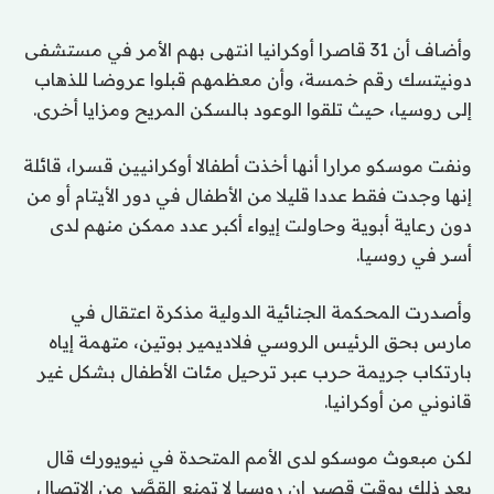
وأضاف أن 31 قاصرا أوكرانيا انتهى بهم الأمر في مستشفى
دونيتسك رقم خمسة، وأن معظمهم قبلوا عروضا للذهاب
إلى روسيا، حيث تلقوا الوعود بالسكن المريح ومزايا أخرى.
ونفت موسكو مرارا أنها أخذت أطفالا أوكرانيين قسرا، قائلة
إنها وجدت فقط عددا قليلا من الأطفال في دور الأيتام أو من
دون رعاية أبوية وحاولت إيواء أكبر عدد ممكن منهم لدى
أسر في روسيا.
وأصدرت المحكمة الجنائية الدولية مذكرة اعتقال في
مارس بحق الرئيس الروسي فلاديمير بوتين، متهمة إياه
بارتكاب جريمة حرب عبر ترحيل مئات الأطفال بشكل غير
قانوني من أوكرانيا.
لكن مبعوث موسكو لدى الأمم المتحدة في نيويورك قال
بعد ذلك بوقت قصير إن روسيا لا تمنع القصَّر من الاتصال