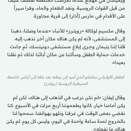
من قبل القوات الروسية. ونفد الطعام والماء، وفرا سيراً
على الأقدام في مارس (آذار) إلى قرية مجاورة.
وقال مكسيم لوكالة «رويترز» للأنباء: «عندما وصلنا، ذهبنا
إلى المستشفى، لأنه لم يكن هناك مكان آخر نذهب إليه.
قلنا إننا يتيمان وجرى إبلاغ مستشفى دونيتسك. ثم جاءت
خدمات حماية الطفل وسألتنا عن مكان آبائنا. لذلك تم نقلنا
بعيدا».
الطفل الأوكراني ساشكو الذي أعيد إلى وطنه بعد نقله إلى أراض خاضعة
للسيطرة الروسية (رويترز)
وقال إيفان: «لم نكن نرغب في الذهاب إلى هناك، لكن لم
يكن أمامنا خيار. كانوا يطعموننا أربع مرات في الأسبوع. كنا
نقضي بعض الوقت في غرفنا ونلهو بهواتفنا. سمحوا لنا
بالخروج لمدة ساعة واحدة في اليوم، وليس كل يوم. لم يكن
هناك ما نفعله».