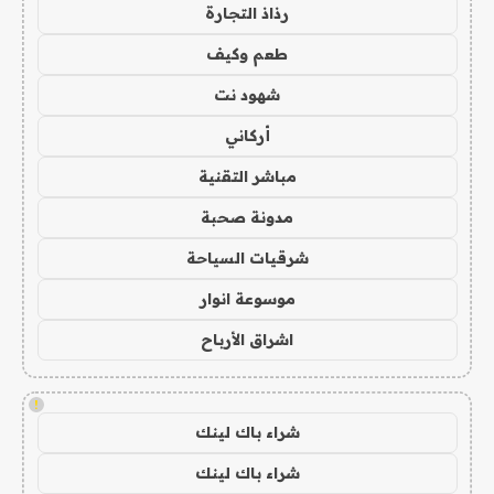
رذاذ التجارة
طعم وكيف
شهود نت
أركاني
مباشر التقنية
مدونة صحبة
شرقيات السياحة
موسوعة انوار
اشراق الأرباح
!
شراء باك لينك
شراء باك لينك