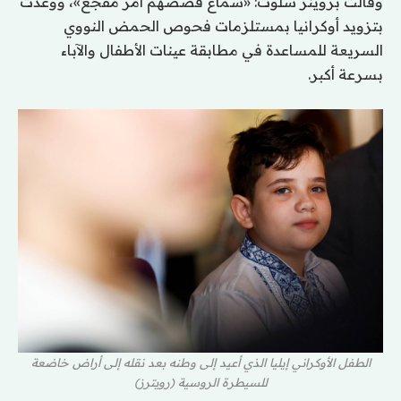
وقالت بروينز سلوت: «سماع قصصهم أمر مفجع»، ووعدت
بتزويد أوكرانيا بمستلزمات فحوص الحمض النووي
السريعة للمساعدة في مطابقة عينات الأطفال والآباء
بسرعة أكبر.
الطفل الأوكراني إيليا الذي أعيد إلى وطنه بعد نقله إلى أراض خاضعة
للسيطرة الروسية (رويترز)