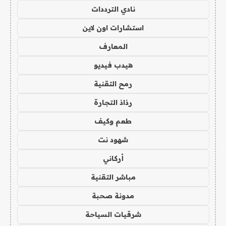
نادي الترددات
استشارات اون لاين
المعارف
هيدب فيديو
رمح التقنية
رذاذ التجارة
طعم وكيف
شهود نت
أركاني
مباشر التقنية
مدونة صحبة
شرقيات السياحة