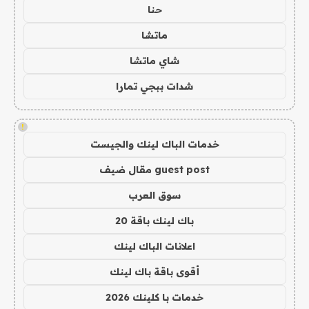
حنا
ماتشا
شاي ماتشا
شدات ببجي تمارا
!
خدمات الباك لينك والجيست
guest post مقال ضيف
سوق العرب
باك لينك باقة 20
اعلانات الباك لينك
أقوى باقة باك لينك
خدمات با كلينك 2026