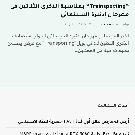
“Trainspotting” بمناسبة الذكرى الثلاثين في
مهرجان إدنبرة السينمائي
بواسطة
eshrag
يونيو 30, 2026
0
اختر السينما ال مهرجان ادنبره السينمائي الدولي سيصادف
الذكرى الثلاثين لـ داني بويل”Trainspotting” مع عرض يتضمن
تعليقات حية من الممثلين…
أحدث المقالات
أرض المعارض تطلق أول قناة FAST حصرية للذكاء الاصطناعي
تبيع Best Buy بطاقة RTX 5080 بسعر أعلى من سعر MSRP