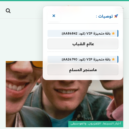
×
توصيات :
Home
»
Trainspotting
باقة متميزة VIP (كود: AA86842):
TRAINSPOTTING
عالم الشباب
باقة متميزة VIP (كود: AA26790):
ماسنجر المسلم
أخبار السينما، التلفزيون، والموسيقى