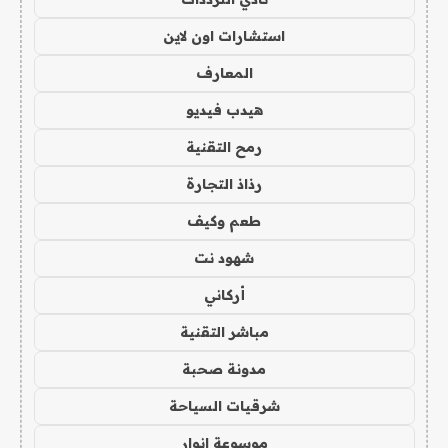
استشارات اون لاين
المعارف
هيدب فيديو
رمح التقنية
رذاذ التجارة
طعم وكيف
شهود نت
أركاني
مباشر التقنية
مدونة صحبة
شرقيات السياحة
موسوعة انوار