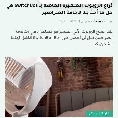
ذراع الروبوت الصغيرة الخاصة بـ SwitchBot هي
كل ما أحتاجه لإخافة الصراصير
بواسطة
eshrag
يوليو 8, 2026
0
لقد أصبح الروبوت الآلي الصغير هو مساعدي في مكافحة
الصراصير. قبل أن أحصل على SwitchBot Bot القابل لإعادة
الشحن، كنت…
أخبار الترفيه التقني