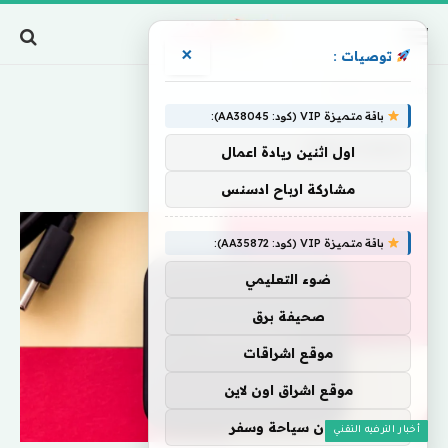
×
توصيات :
Home
»
SwitchBot
باقة متميزة VIP (كود: AA38045):
SWITCHBOT
اول اثنين ريادة اعمال
مشاركة ارباح ادسنس
باقة متميزة VIP (كود: AA35872):
ضوء التعليمي
صحيفة برق
موقع اشراقات
موقع اشراق اون لاين
اركان سياحة وسفر
أخبار الترفيه التقني