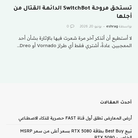
تستحق مروحة SwitchBot الدائمة القتال من
أجلها
بواسطة
eshrag
يونيو 20, 2026
0
لا أستطيع أن أتذكر آخر مرة شعرت فيها بالإثارة بشأن أحد
المعجبين. عادةً، أشتري فقط أي طراز Vornado أو Dreo…
أحدث المقالات
أرض المعارض تطلق أول قناة FAST حصرية للذكاء الاصطناعي
تبيع Best Buy بطاقة RTX 5080 بسعر أعلى من سعر MSRP
الخاص بـ RTX 5090