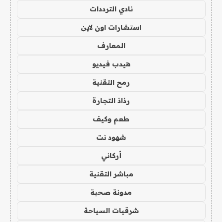
نادي الترددات
استشارات اون لاين
المعارف
هيدب فيديو
رمح التقنية
رذاذ التجارة
طعم وكيف
شهود نت
أركاني
مباشر التقنية
مدونة صحبة
شرقيات السياحة