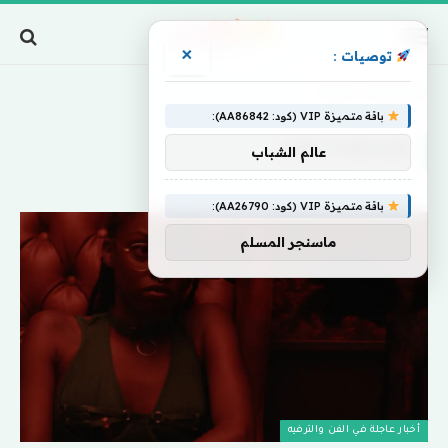
×
توصيات :
Home
»
Switchboard
باقة متميزة VIP (كود: AA86842):
SWITCHBOARD
عالم الشباب
باقة متميزة VIP (كود: AA26790):
ماسنجر المسلم
أخبار عاجلة في الفن والترفيه