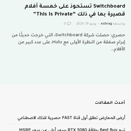
Switchboard تستحوذ على خمسة أفلام
قصيرة بما في ذلك “This Is Private”
بواسطة
eshrag
يونيو 19, 2026
0
حصري: حصلت شركة Switchboard، التي خرجت حديثًا من
إبرام صفقة من النظرة الأولى مع Hulu، على عدد كبير من
الأفلام…
أحدث المقالات
أرض المعارض تطلق أول قناة FAST حصرية للذكاء الاصطناعي
تبيع Best Buy بطاقة RTX 5080 بسعر أعلى من سعر MSRP