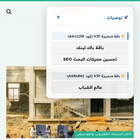
×
توصيات :
Home
»
Rhapsody
باقة متميزة VIP (كود: AA11138):
RHAPSODY
باقة باك لينك
تحسين محركات البحث SEO
باقة متميزة VIP (كود: AA86842):
عالم الشباب
أخبار السينما، التلفزيون، والموسيقى