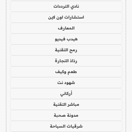
نادي الترددات
استشارات اون لاين
المعارف
هيدب فيديو
رمح التقنية
رذاذ التجارة
طعم وكيف
شهود نت
أركاني
مباشر التقنية
مدونة صحبة
شرقيات السياحة