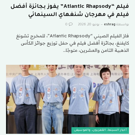
فيلم “Atlantic Rhapsody” يفوز بجائزة أفضل
فيلم في مهرجان شنغهاي السينمائي
بواسطة
eshrag
يونيو 20, 2026
0
فاز الفيلم الصيني “Atlantic Rhapsody”، للمخرج تشونغ
كايفنغ، بجائزة أفضل فيلم في حفل توزيع جوائز الكأس
الذهبية الثامن والعشرين، متوجًا…
أخبار السينما، التلفزيون، والموسيقى