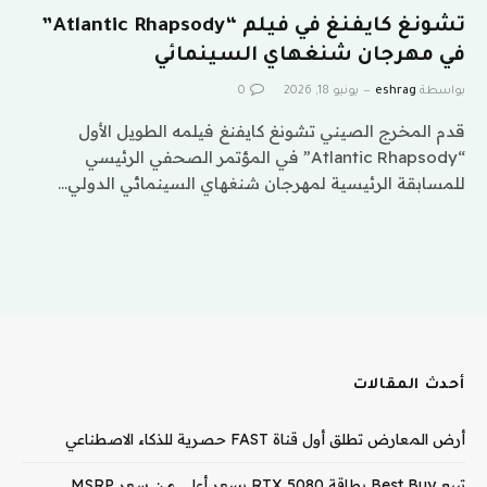
تشونغ كايفنغ في فيلم “Atlantic Rhapsody”
في مهرجان شنغهاي السينمائي
بواسطة
eshrag
يونيو 18, 2026
0
قدم المخرج الصيني تشونغ كايفنغ فيلمه الطويل الأول
“Atlantic Rhapsody” في المؤتمر الصحفي الرئيسي
للمسابقة الرئيسية لمهرجان شنغهاي السينمائي الدولي…
أحدث المقالات
أرض المعارض تطلق أول قناة FAST حصرية للذكاء الاصطناعي
تبيع Best Buy بطاقة RTX 5080 بسعر أعلى من سعر MSRP