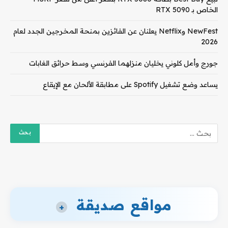
الخاص بـ RTX 5090
NewFest وNetflix يعلنان عن الفائزين بمنحة المخرجين الجدد لعام
2026
جورج وأمل كلوني يخليان منزلهما الفرنسي وسط حرائق الغابات
يساعد وضع تشغيل Spotify على مطابقة الألحان مع الإيقاع
مواقع صديقة
+