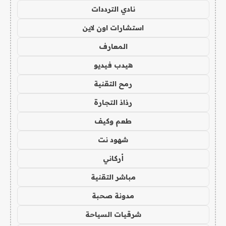
نادي الترددات
استشارات اون لاين
المعارف
هيدب فيديو
رمح التقنية
رذاذ التجارة
طعم وكيف
شهود نت
أركاني
مباشر التقنية
مدونة صحبة
شرقيات السياحة