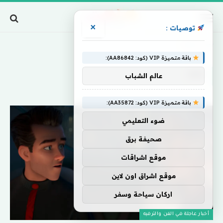
×
توصيات :
Home
»
Ray
باقة متميزة VIP (كود: AA86842):
RAY
عالم الشباب
باقة متميزة VIP (كود: AA35872):
ضوء التعليمي
صحيفة برق
موقع اشراقات
موقع اشراق اون لاين
اركان سياحة وسفر
أخبار عاجلة في الفن والترفيه