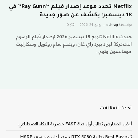
Netflix تحدد موعد إصدار فيلم “Ray Gunn” في
18 ديسمبر؛ يكشف عن صور جديدة
بواسطة
eshrag
يونيو 24, 2026
0
حددت Netflix تاريخ 18 ديسمبر 2026 لإصدار فيلم الرسوم
المتحركة لبراد بيرد راي غان، ويضم سام روكويل وسكارليت
جوهانسون وتوم…
أحدث المقالات
أرض المعارض تطلق أول قناة FAST حصرية للذكاء الاصطناعي
تبيع Best Buy بطاقة RTX 5080 بسعر أعلى من سعر MSRP