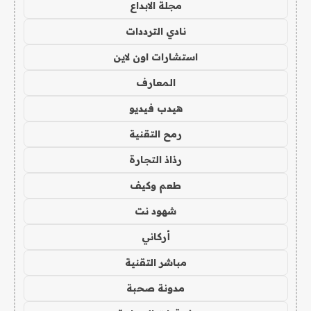
مجلة الابداع
نادي الترددات
استشارات اون لاين
المعارف
هيدب فيديو
رمح التقنية
رذاذ التجارة
طعم وكيف
شهود نت
أركاني
مباشر التقنية
مدونة صحبة