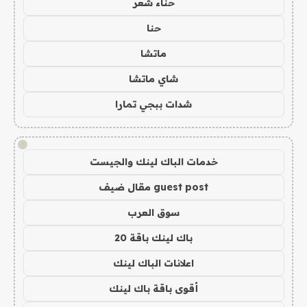
حناء شعر
حنا
ماتشا
شاي ماتشا
شدات ببجي تمارا
!
خدمات الباك لينك والجيست
guest post مقال ضيف
سوق العرب
باك لينك باقة 20
اعلانات الباك لينك
أقوى باقة باك لينك