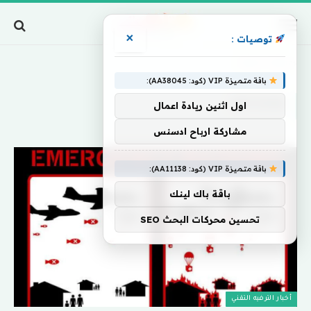
×
توصيات :
Home
»
Rations
باقة متميزة VIP (كود: AA38045):
RATIONS
اول اثنين ريادة اعمال
مشاركة ارباح ادسنس
باقة متميزة VIP (كود: AA11138):
باقة باك لينك
تحسين محركات البحث SEO
أخبار الترفيه التقني