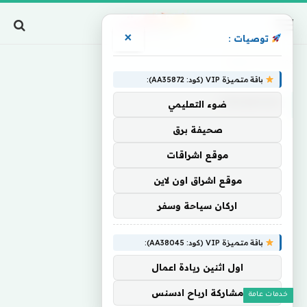
×
توصيات :
Home
»
Promises
باقة متميزة VIP (كود: AA35872):
PROMISES
ضوء التعليمي
صحيفة برق
موقع اشراقات
موقع اشراق اون لاين
اركان سياحة وسفر
باقة متميزة VIP (كود: AA38045):
اول اثنين ريادة اعمال
مشاركة ارباح ادسنس
خدمات عامة