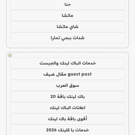
حنا
ماتشا
شاي ماتشا
شدات ببجي تمارا
!
خدمات الباك لينك والجيست
guest post مقال ضيف
سوق العرب
باك لينك باقة 20
اعلانات الباك لينك
أقوى باقة باك لينك
خدمات با كلينك 2026