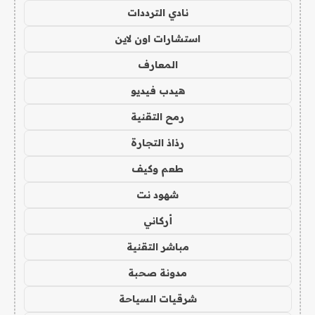
نادي الترددات
استشارات اون لاين
المعارف
هيدب فيديو
رمح التقنية
رذاذ التجارة
طعم وكيف
شهود نت
أركاني
مباشر التقنية
مدونة صحبة
شرقيات السياحة