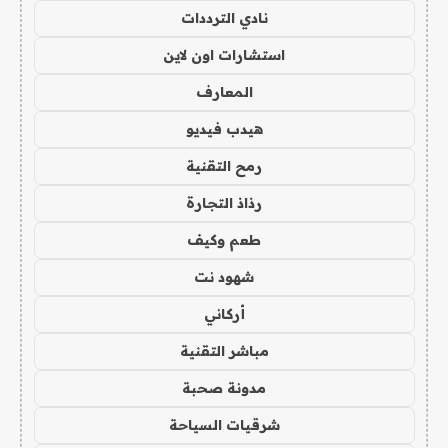
نادي الترددات
استشارات اون لاين
المعارف
هيدب فيديو
رمح التقنية
رذاذ التجارة
طعم وكيف
شهود نت
أركاني
مباشر التقنية
مدونة صحبة
شرقيات السياحة