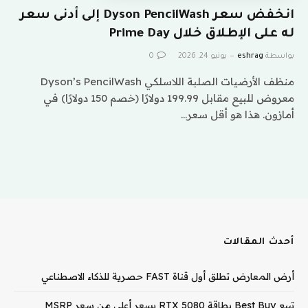
انخفض سعر Dyson PencilWash إلى أدنى سعر
له على الإطلاق خلال Prime Day
بواسطة
eshrag
يونيو 24, 2026
0
منظف ​​الأرضيات الصلبة اللاسلكي Dyson’s PencilWash
معروض للبيع مقابل 199.99 دولارًا (خصم 150 دولارًا) في
أمازون. هذا هو أقل سعر…
أحدث المقالات
أرض المعارض تطلق أول قناة FAST حصرية للذكاء الاصطناعي
تبيع Best Buy بطاقة RTX 5080 بسعر أعلى من سعر MSRP