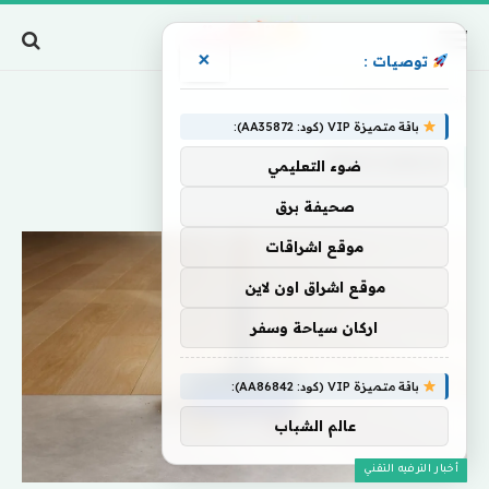
×
توصيات :
Home
»
PencilWash
باقة متميزة VIP (كود: AA35872):
PENCILWASH
ضوء التعليمي
صحيفة برق
موقع اشراقات
موقع اشراق اون لاين
اركان سياحة وسفر
باقة متميزة VIP (كود: AA86842):
عالم الشباب
أخبار الترفيه التقني