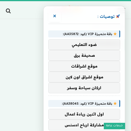
×
توصيات :
Home
»
Overcrowded
باقة متميزة VIP (كود: AA35872):
OVERCROWDED
ضوء التعليمي
صحيفة برق
موقع اشراقات
موقع اشراق اون لاين
اركان سياحة وسفر
باقة متميزة VIP (كود: AA38045):
اول اثنين ريادة اعمال
مشاركة ارباح ادسنس
خدمات عامة