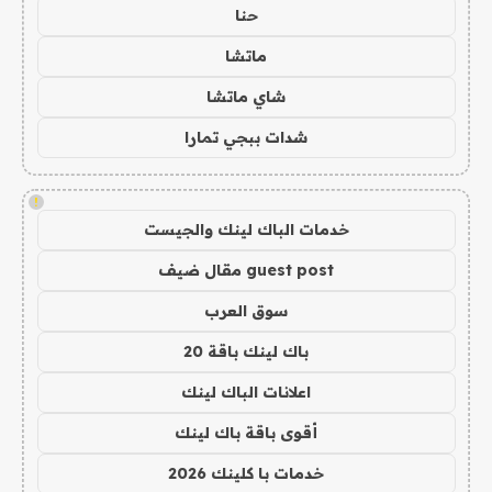
حنا
ماتشا
شاي ماتشا
شدات ببجي تمارا
!
خدمات الباك لينك والجيست
guest post مقال ضيف
سوق العرب
باك لينك باقة 20
اعلانات الباك لينك
أقوى باقة باك لينك
خدمات با كلينك 2026