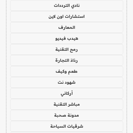
نادي الترددات
استشارات اون لاين
المعارف
هيدب فيديو
رمح التقنية
رذاذ التجارة
طعم وكيف
شهود نت
أركاني
مباشر التقنية
مدونة صحبة
شرقيات السياحة