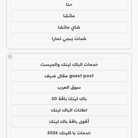
حنا
ماتشا
شاي ماتشا
شدات ببجي تمارا
!
خدمات الباك لينك والجيست
guest post مقال ضيف
سوق العرب
باك لينك باقة 20
اعلانات الباك لينك
أقوى باقة باك لينك
خدمات با كلينك 2026