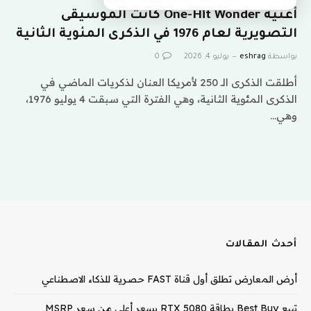
أغنية One-Hit Wonder كانت الموسيقى
التصويرية لعام 1976 في الذكرى المئوية الثانية
بواسطة
eshrag
يوليو 4, 2026
0
أطلقت الذكرى الـ 250 لأمريكا العنان لذكريات الماضي في
الذكرى المئوية الثانية، وهي الفترة التي سبقت 4 يوليو 1976،
وهي…
أحدث المقالات
أرض المعارض تطلق أول قناة FAST حصرية للذكاء الاصطناعي
تبيع Best Buy بطاقة RTX 5080 بسعر أعلى من سعر MSRP