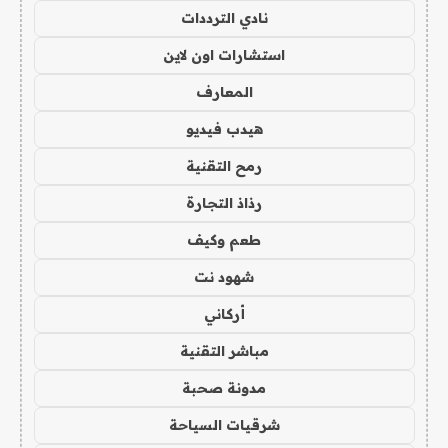
نادي الترددات
استشارات اون لاين
المعارف
هيدب فيديو
رمح التقنية
رذاذ التجارة
طعم وكيف
شهود نت
أركاني
مباشر التقنية
مدونة صحبة
شرقيات السياحة