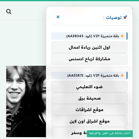
×
توصيات :
Home
»
OneHit
باقة متميزة VIP (كود: AA38045):
ONEHIT
اول اثنين ريادة اعمال
مشاركة ارباح ادسنس
باقة متميزة VIP (كود: AA35872):
ضوء التعليمي
صحيفة برق
موقع اشراقات
موقع اشراق اون لاين
اركان سياحة وسفر
أخبار عاجلة في الفن والترفيه