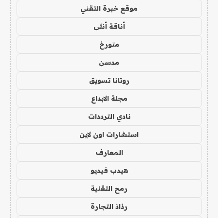
موقع خبرة التقني
أناقة أنثى
متورخ
مدسن
روتانا تسويق
مجلة الابداع
نادي الترددات
استشارات اون لاين
المعارف
هيدب فيديو
رمح التقنية
رذاذ التجارة