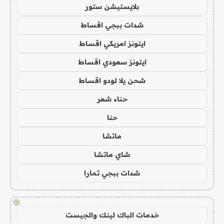
بلايستيشن ستور
شدات ببجي اقساط
ايتونز امريكي اقساط
ايتونز سعودي اقساط
شحن يلا لودو اقساط
حناء شعر
حنا
ماتشا
شاي ماتشا
شدات ببجي تمارا
!
خدمات الباك لينك والجيست