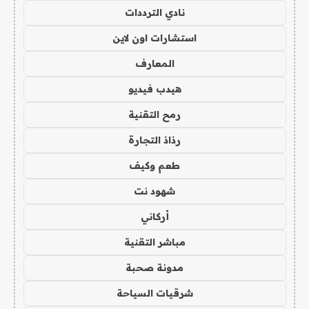
نادي الترددات
استشارات اون لاين
المعارف
هيدب فيديو
رمح التقنية
رذاذ التجارة
طعم وكيف
شهود نت
أركاني
مباشر التقنية
مدونة صحبة
شرقيات السياحة