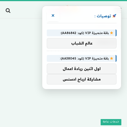
×
توصيات :
Home
»
Inmate
باقة متميزة VIP (كود: AA86842):
INMATE
عالم الشباب
باقة متميزة VIP (كود: AA38045):
اول اثنين ريادة اعمال
مشاركة ارباح ادسنس
خدمات عامة