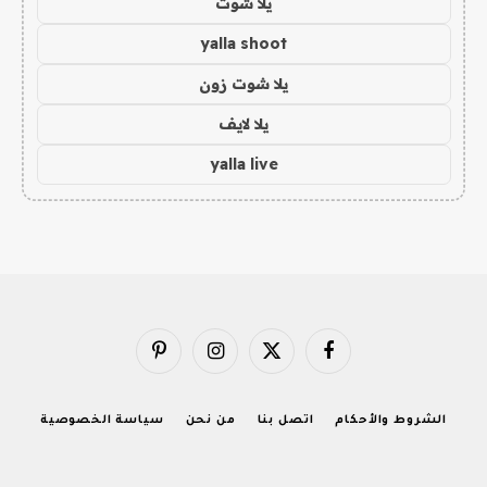
يلا شوت
yalla shoot
يلا شوت زون
يلا لايف
yalla live
فيسبوك
X
الانستغرام
بينتيريست
(Twitter)
الشروط والأحكام
اتصل بنا
من نحن
سياسة الخصوصية