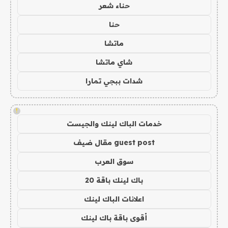
حناء شعر
حنا
ماتشا
شاي ماتشا
شدات ببجي تمارا
!
خدمات الباك لينك والجيست
guest post مقال ضيف
سوق العرب
باك لينك باقة 20
اعلانات الباك لينك
أقوى باقة باك لينك