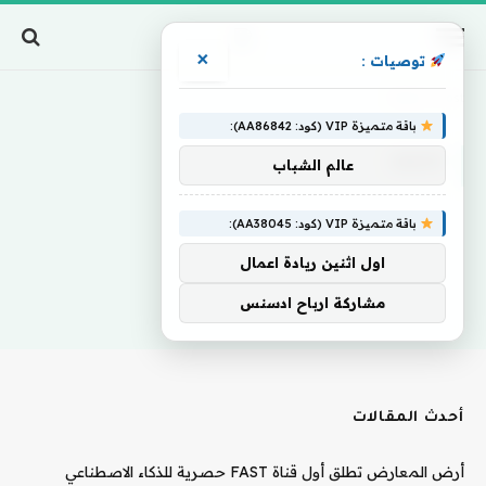
×
توصيات :
Home
»
Host
باقة متميزة VIP (كود: AA86842):
HOST
عالم الشباب
باقة متميزة VIP (كود: AA38045):
اول اثنين ريادة اعمال
مشاركة ارباح ادسنس
أحدث المقالات
أرض المعارض تطلق أول قناة FAST حصرية للذكاء الاصطناعي