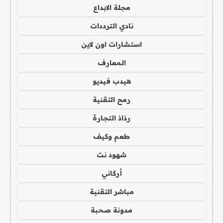
مجلة الابداع
نادي الترددات
استشارات اون لاين
المعارف
هيدب فيديو
رمح التقنية
رذاذ التجارة
طعم وكيف
شهود نت
أركاني
مباشر التقنية
مدونة صحبة