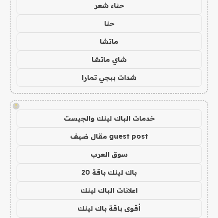
حناء شعر
حنا
ماتشا
شاي ماتشا
شدات ببجي تمارا
!
خدمات الباك لينك والجيست
guest post مقال ضيف
سوق العرب
باك لينك باقة 20
اعلانات الباك لينك
أقوى باقة باك لينك