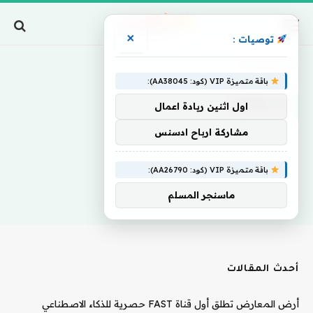
×
توصيات :
Home
»
Expects
باقة متميزة VIP (كود: AA38045):
EXPECTS
اول اثنين ريادة اعمال
مشاركة ارباح ادسنس
باقة متميزة VIP (كود: AA26790):
ماسنجر المسلم
أحدث المقالات
أرض المعارض تطلق أول قناة FAST حصرية للذكاء الاصطناعي