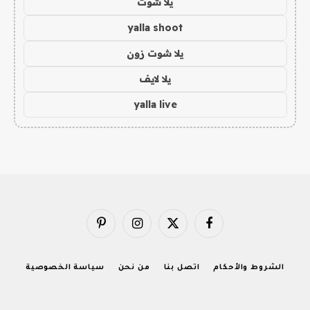
يلا شوت
yalla shoot
يلا شوت زون
يلا لايف
yalla live
فيسبوك
X
الانستغرام
بينتيريست
(Twitter)
الشروط والأحكام
اتصل بنا
من نحن
سياسة الخصوصية