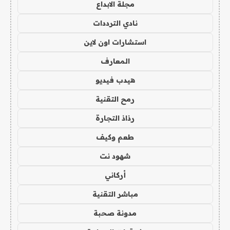
مجلة الابداع
نادي الترددات
استشارات اون لاين
المعارف
هيدب فيديو
رمح التقنية
رذاذ التجارة
طعم وكيف
شهود نت
أركاني
مباشر التقنية
مدونة صحبة