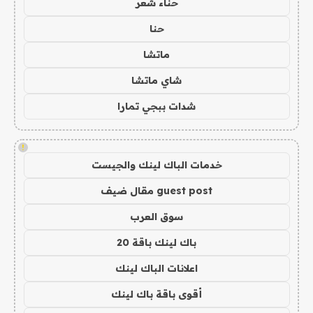
حناء شعر
حنا
ماتشا
شاي ماتشا
شدات ببجي تمارا
!
خدمات الباك لينك والجيست
guest post مقال ضيف
سوق العرب
باك لينك باقة 20
اعلانات الباك لينك
أقوى باقة باك لينك