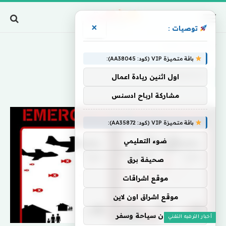
×
توصيات :
Home
»
Emergency
باقة متميزة VIP (كود: AA38045):
EMERGENCY
اول اثنين ريادة اعمال
مشاركة ارباح ادسنس
باقة متميزة VIP (كود: AA35872):
ضوء التعليمي
صحيفة برق
موقع اشراقات
موقع اشراق اون لاين
اركان سياحة وسفر
أخبار الترفيه التقني