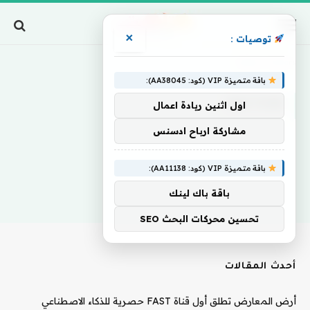
×
توصيات :
Home
»
Doctors
باقة متميزة VIP (كود: AA38045):
DOCTORS
اول اثنين ريادة اعمال
مشاركة ارباح ادسنس
باقة متميزة VIP (كود: AA11138):
باقة باك لينك
تحسين محركات البحث SEO
أحدث المقالات
أرض المعارض تطلق أول قناة FAST حصرية للذكاء الاصطناعي