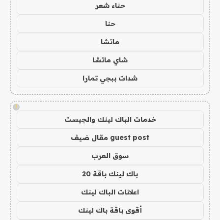
حناء شعر
حنا
ماتشا
شاي ماتشا
شدات ببجي تمارا
!
خدمات الباك لينك والجيست
guest post مقال ضيف
سوق العرب
باك لينك باقة 20
اعلانات الباك لينك
أقوى باقة باك لينك