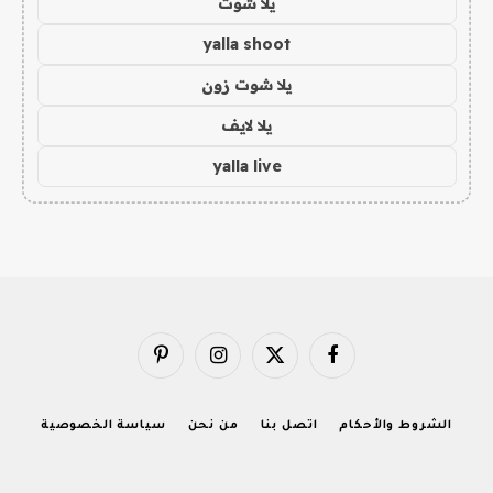
يلا شوت
yalla shoot
يلا شوت زون
يلا لايف
yalla live
فيسبوك
X
الانستغرام
بينتيريست
(Twitter)
الشروط والأحكام
اتصل بنا
من نحن
سياسة الخصوصية