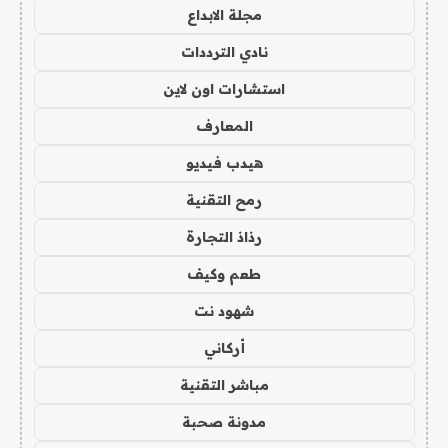
مجلة الابداع
نادي الترددات
استشارات اون لاين
المعارف
هيدب فيديو
رمح التقنية
رذاذ التجارة
طعم وكيف
شهود نت
أركاني
مباشر التقنية
مدونة صحبة