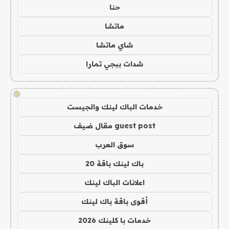
حنا
ماتشا
شاي ماتشا
شدات ببجي تمارا
!
خدمات الباك لينك والجيست
guest post مقال ضيف
سوق العرب
باك لينك باقة 20
اعلانات الباك لينك
أقوى باقة باك لينك
خدمات با كلينك 2026