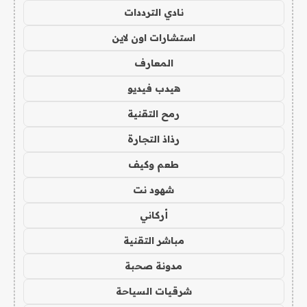
نادي الترددات
استشارات اون لاين
المعارف
هيدب فيديو
رمح التقنية
رذاذ التجارة
طعم وكيف
شهود نت
أركاني
مباشر التقنية
مدونة صحبة
شرقيات السياحة