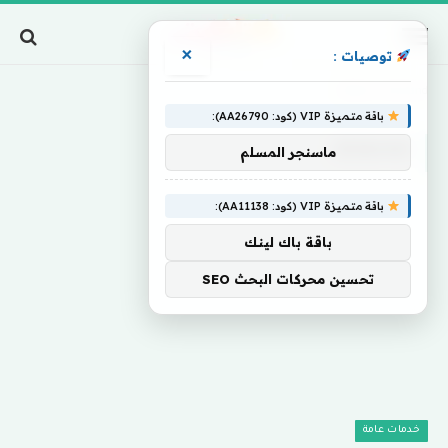
×
توصيات :
Home
»
Demand
باقة متميزة VIP (كود: AA26790):
DEMAND
ماسنجر المسلم
باقة متميزة VIP (كود: AA11138):
باقة باك لينك
تحسين محركات البحث SEO
خدمات عامة