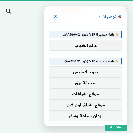
×
توصيات :
Home
»
Contempt
باقة متميزة VIP (كود: AA86842):
CONTEMPT
عالم الشباب
باقة متميزة VIP (كود: AA35872):
ضوء التعليمي
صحيفة برق
موقع اشراقات
موقع اشراق اون لاين
اركان سياحة وسفر
خدمات عامة