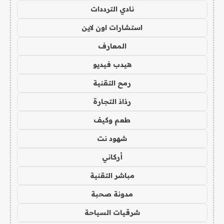
نادي الترددات
استشارات اون لاين
المعارف
هيدب فيديو
رمح التقنية
رذاذ التجارة
طعم وكيف
شهود نت
أركاني
مباشر التقنية
مدونة صحبة
شرقيات السياحة