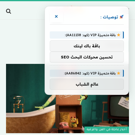
×
توصيات :
Home
»
Chloe
باقة متميزة VIP (كود: AA11138):
CHLOE
باقة باك لينك
تحسين محركات البحث SEO
باقة متميزة VIP (كود: AA86842):
عالم الشباب
أخبار عاجلة في الفن والترفيه