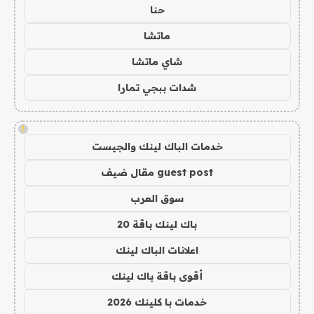
حنا
ماتشا
شاي ماتشا
شدات ببجي تمارا
!
خدمات الباك لينك والجيست
guest post مقال ضيف
سوق العرب
باك لينك باقة 20
اعلانات الباك لينك
أقوى باقة باك لينك
خدمات با كلينك 2026