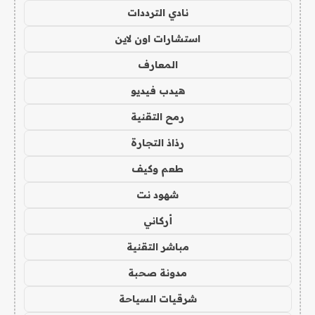
نادي الترددات
استشارات اون لاين
المعارف
هيدب فيديو
رمح التقنية
رذاذ التجارة
طعم وكيف
شهود نت
أركاني
مباشر التقنية
مدونة صحبة
شرقيات السياحة