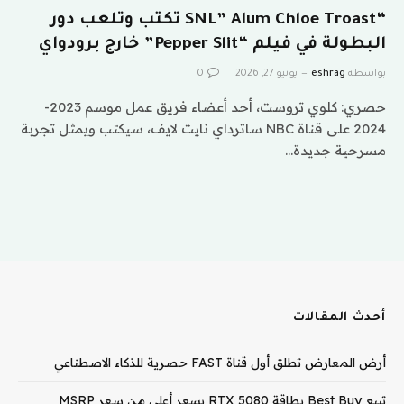
“SNL” Alum Chloe Troast تكتب وتلعب دور
البطولة في فيلم “Pepper Slit” خارج برودواي
بواسطة
eshrag
يونيو 27, 2026
0
حصري: كلوي تروست، أحد أعضاء فريق عمل موسم 2023-
2024 على قناة NBC ساترداي نايت لايف، سيكتب ويمثل تجربة
مسرحية جديدة…
أحدث المقالات
أرض المعارض تطلق أول قناة FAST حصرية للذكاء الاصطناعي
تبيع Best Buy بطاقة RTX 5080 بسعر أعلى من سعر MSRP