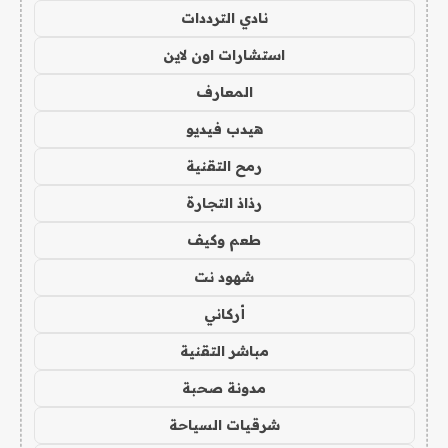
نادي الترددات
استشارات اون لاين
المعارف
هيدب فيديو
رمح التقنية
رذاذ التجارة
طعم وكيف
شهود نت
أركاني
مباشر التقنية
مدونة صحبة
شرقيات السياحة