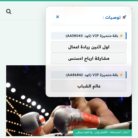
×
توصيات :
Home
»
Boxing
باقة متميزة VIP (كود: AA38045):
BOXING
اول اثنين ريادة اعمال
مشاركة ارباح ادسنس
باقة متميزة VIP (كود: AA86842):
عالم الشباب
أخبار السينما، التلفزيون، والموسيقى