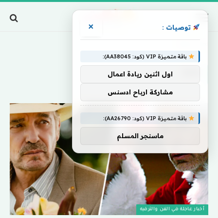
×
توصيات :
Home
»
Bad
باقة متميزة VIP (كود: AA38045):
BAD
اول اثنين ريادة اعمال
مشاركة ارباح ادسنس
باقة متميزة VIP (كود: AA26790):
ماسنجر المسلم
أخبار عاجلة في الفن والترفيه