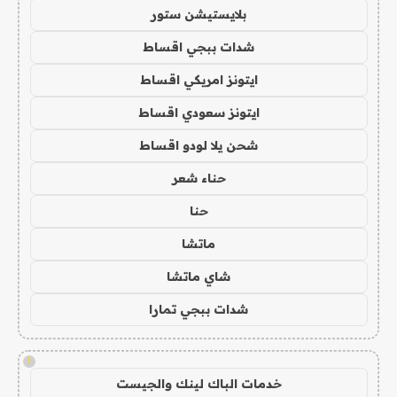
بلايستيشن ستور
شدات ببجي اقساط
ايتونز امريكي اقساط
ايتونز سعودي اقساط
شحن يلا لودو اقساط
حناء شعر
حنا
ماتشا
شاي ماتشا
شدات ببجي تمارا
!
خدمات الباك لينك والجيست