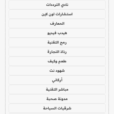
نادي الترددات
استشارات اون لاين
المعارف
هيدب فيديو
رمح التقنية
رذاذ التجارة
طعم وكيف
شهود نت
أركاني
مباشر التقنية
مدونة صحبة
شرقيات السياحة