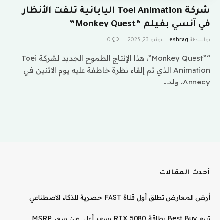
شركة Toei Animation اليابانية تلفت الأنظار
في آنسي بفيلم “Monkey Quest”
بواسطة
eshrag
يونيو 23, 2026
0
“”Monkey Quest”، هذا الإنتاج الطموح الجديد لشركة Toei
Animation الذي تم إلقاء نظرة خاطفة عليه يوم الاثنين في
Annecy، ولد…
أحدث المقالات
أرض المعارض تطلق أول قناة FAST حصرية للذكاء الاصطناعي
تبيع Best Buy بطاقة RTX 5080 بسعر أعلى من سعر MSRP