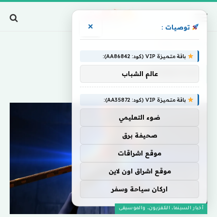
×
توصيات :
Home
»
Animation
باقة متميزة VIP (كود: AA86842):
ANIMATION
عالم الشباب
باقة متميزة VIP (كود: AA35872):
ضوء التعليمي
صحيفة برق
موقع اشراقات
موقع اشراق اون لاين
اركان سياحة وسفر
أخبار السينما، التلفزيون، والموسيقى