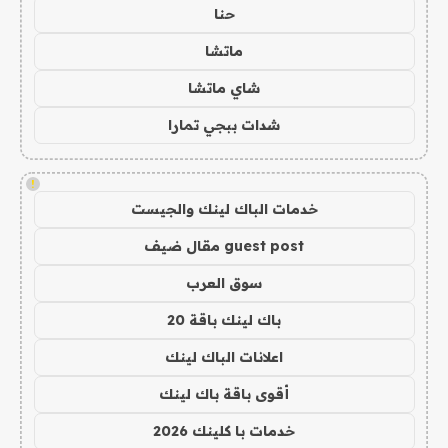
حنا
ماتشا
شاي ماتشا
شدات ببجي تمارا
!
خدمات الباك لينك والجيست
guest post مقال ضيف
سوق العرب
باك لينك باقة 20
اعلانات الباك لينك
أقوى باقة باك لينك
خدمات با كلينك 2026