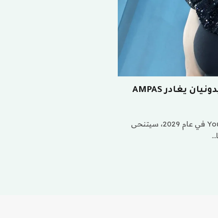
ن يغادر AMPAS
بينما يستعد حفل توزيع جوائز الأوسكار لانتقاله إلى YouTube في عام 2029، سيتنحى
…