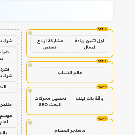
!
شراء ب
اول اثنين ريادة
مشاركة ارباح
اعمال
ادسنس
شراء 
نص
!
اشراق
عالم الشباب
شراء با
الت
!
باقة باك لينك
تحسين محركات
منتدى 
البحث SEO
موسم 
لعام 026
!
ماسنجر المسلم
باك 