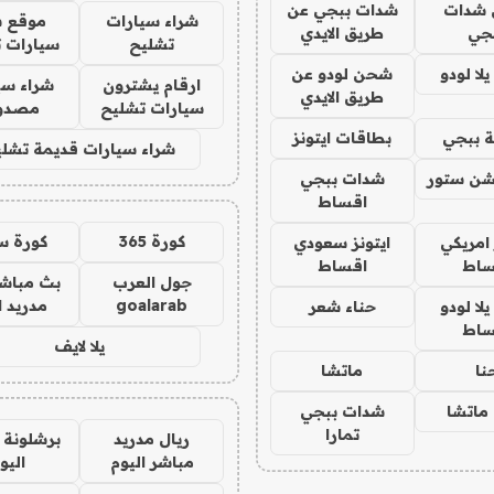
شدات
شدات ببجي عن
شراء سيارات
موقع ش
جي
طريق الايدي
تشليح
سيارات 
ا لودو
شحن لودو عن
ارقام يشترون
شراء سي
طريق الايدي
سيارات تشليح
مصدو
 ببجي
بطاقات ايتونز
شراء سيارات قديمة تشلي
شن ستور
شدات ببجي
اقساط
كورة 365
كورة س
 امريكي
ايتونز سعودي
ساط
اقساط
جول العرب
بث مباشر
goalarab
مدريد ا
ا لودو
حناء شعر
ساط
يلا لايف
نا
ماتشا
ماتشا
شدات ببجي
تمارا
ريال مدريد
برشلونة 
مباشر اليوم
اليو