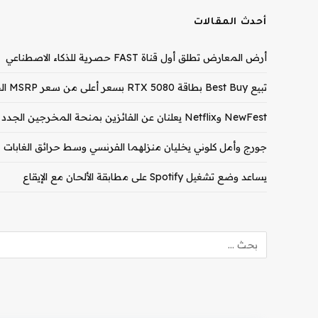
أحدث المقالات
أرض المعارض تطلق أول قناة FAST حصرية للذكاء الاصطناعي
تبيع Best Buy بطاقة RTX 5080 بسعر أعلى من سعر MSRP الخاص بـ RTX 5090
NewFest وNetflix يعلنان عن الفائزين بمنحة المخرجين الجدد لعام 2026
جورج وأمل كلوني يخليان منزلهما الفرنسي وسط حرائق الغابات
يساعد وضع تشغيل Spotify على مطابقة الألحان مع الإيقاع