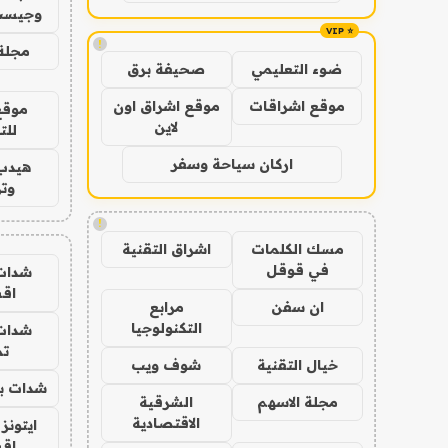
وجيست
!
مجلة 
ضوء التعليمي
صحيفة برق
موقع اشراقات
موقع اشراق اون
موقع
لاين
للت
اركان سياحة وسفر
هيدب
وتر
!
مسك الكلمات
اشراق التقنية
في قوقل
شدات
اق
ان سفن
مرابع
التكنولوجيا
شدات
تم
خيال التقنية
شوف ويب
شدات بب
مجلة الاسهم
الشرقية
الاقتصادية
ايتونز
اق