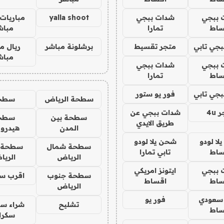
 ببجي
شدات ببجي
yalla shoot
مباريات 
ساط
تمارا
مباش
جي تابي
متجر تقسيط
برشلونة مباشر
ريال م
مباش
 ببجي
شدات ببجي
ساط
تمارا
جي تابي
فور يو ستور
سطحة الرياض
سطح
4u
شدات ببجي عن
سطحة بين
سطح
طريق الايدي
المدن
هيدرو
ا لودو
شحن يلا لودو
سطحة شمال
سطحة 
ساط
تابي تمارا
الرياض
الري
 ببجي
ايتونز امريكي
سطحة جنوب
اقرب س
ساط
اقساط
الرياض
 سعودي
فور يو
تشليح
شراء سي
ساط
سكرا