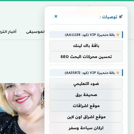
×
توصيات :
أخبار السينما، التلفزيون، والموسيقى
أخبار التر
باقة متميزة VIP (كود: AA11138):
باقة باك لينك
Home
»
AMPAS
تحسين محركات البحث SEO
AMPAS
باقة متميزة VIP (كود: AA35872):
ضوء التعليمي
صحيفة برق
موقع اشراقات
موقع اشراق اون لاين
اركان سياحة وسفر