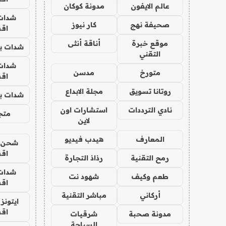
عالم الايفون
مدونة كوكان
شدات
صحيفة نهج
كار نيوز
اق
موقع خبرة
أناقة أنثى
شدات بب
التقني
شدات
متورخ
مدسن
اق
روتانا تسويق
مجلة الابداع
شدات بب
نادي الترددات
استشارات اون
متجر 
لاين
المعارف
هيدب فيديو
شحن يل
اق
رمح التقنية
رذاذ التجارة
شدات
طعم وكيف
شهود نت
اق
أركاني
مباشر التقنية
ايتونز
اق
مدونة صحبة
شرقيات
السياحة