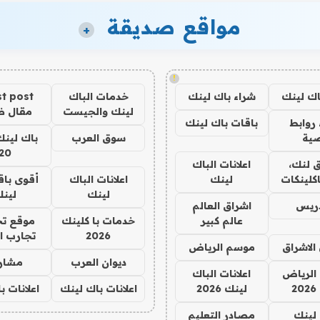
مواقع صديقة
+
!
اك لينك
شراء باك لينك
خدمات الباك
t post
لينك والجيست
مقال 
روابط
باقات باك لينك
ية
سوق العرب
باك لينك
20
 لنك،
اعلانات الباك
كلينكات
لينك
اعلانات الباك
أقوى باق
لينك
لين
دريس
اشراق العالم
عالم كبير
خدمات با كلينك
موقع تج
2026
تجارب ا
الاشراق
موسم الرياض
ديوان العرب
مشار
الرياض
اعلانات الباك
2
لينك 2026
اعلانات باك لينك
اعلانات ب
لينك
مصادر التعليم