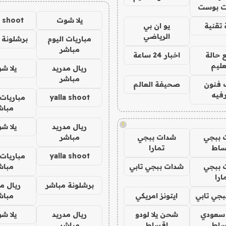
 بوست
يلا شوت
a shoot
تقنية
يو ان بي
الرياضي
مباريات اليوم
برشلونة 
مباشر
 حالة
اخبار 24 ساعة
عليم
ريال مدريد
يلا ش
مباشر
 فنون
صحيفة العالم
فيه
yalla shoot
مباريات 
مباش
!
ريال مدريد
يلا ش
 ببجي
شدات ببجي
مباشر
ساط
تمارا
yalla shoot
مباريات 
 ببجي
شدات ببجي تابي
مباش
ارا
برشلونة مباشر
ريال م
جي تابي
ايتونز امريكي
مباش
 سعودي
شحن يلا لودو
ريال مدريد
يلا ش
ساط
اقساط
مباشر