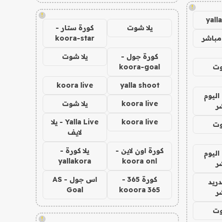
!
!
yall
يلا شوت
كورة ستار -
مباشر
koora-star
كورة جول -
يلا شوت
وت
koora-goal
koora live
yalla shoot
اليوم
koora live
يلا شوت
ر
koora live
Yalla Live - يلا
وت
لايف
كورة اون لاين -
يلا كورة -
اليوم
yallakora
koora onl
ر
كورة 365 -
اس جول - AS
دريد
Goal
kooora 365
ر
وت
!