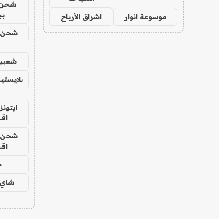
شحن 
بب
موسوعة انوار
اشراق الأرباح
شحن يل
شعبية
بلايستي
ايتونز
اق
شحن يل
اق
ح
شاي 