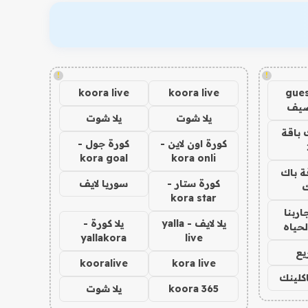
!
!
koora live
koora live
gues
ضيف
يلا شوت
يلا شوت
 باقة
كورة اون لاين -
كورة جول -
kora goal
kora onli
ة باك
كورة ستار -
سوريا لايف
ك
kora star
اربنا
يلا لايف - yalla
يلا كورة -
لحياه
yallakora
live
يع
kooralive
kora live
اكلينك
koora 365
يلا شوت