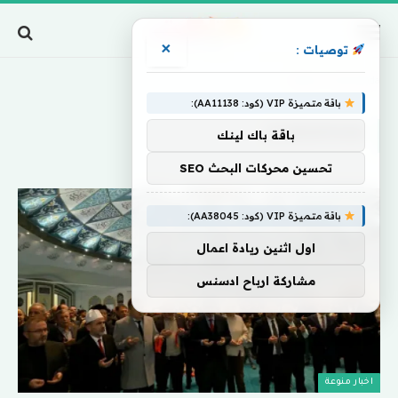
×
توصيات :
Home
»
Almanyada
باقة متميزة VIP (كود: AA11138):
ALMANYADA
باقة باك لينك
تحسين محركات البحث SEO
باقة متميزة VIP (كود: AA38045):
اول اثنين ريادة اعمال
مشاركة ارباح ادسنس
اخبار منوعة