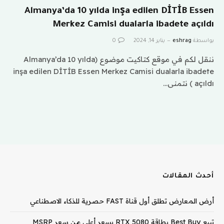
Almanya’da 10 yılda inşa edilen DİTİB Essen
Merkez Camisi dualarla ibadete açıldı
بواسطة
eshrag
يناير 14, 2024
0
ننقل لكم في موقع كتاكيت موضوع (Almanya’da 10 yılda
inşa edilen DİTİB Essen Merkez Camisi dualarla ibadete
açıldı ) نتمنى…
أحدث المقالات
أرض المعارض تطلق أول قناة FAST حصرية للذكاء الاصطناعي
تبيع Best Buy بطاقة RTX 5080 بسعر أعلى من سعر MSRP