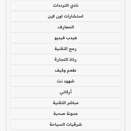
نادي الترددات
استشارات اون لاين
المعارف
هيدب فيديو
رمح التقنية
رذاذ التجارة
طعم وكيف
شهود نت
أركاني
مباشر التقنية
مدونة صحبة
شرقيات السياحة