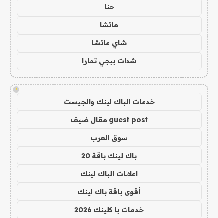
حنا
ماتشا
شاي ماتشا
شدات ببجي تمارا
!
خدمات الباك لينك والجيست
guest post مقال ضيف
سوق العرب
باك لينك باقة 20
اعلانات الباك لينك
أقوى باقة باك لينك
خدمات با كلينك 2026