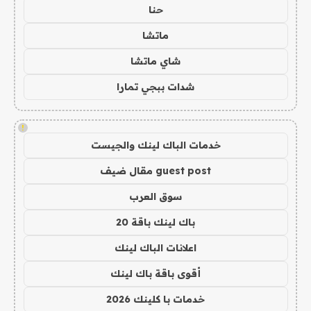
حنا
ماتشا
شاي ماتشا
شدات ببجي تمارا
!
خدمات الباك لينك والجيست
guest post مقال ضيف
سوق العرب
باك لينك باقة 20
اعلانات الباك لينك
أقوى باقة باك لينك
خدمات با كلينك 2026