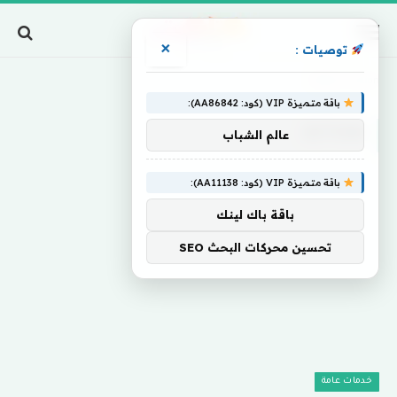
×
توصيات :
Home
»
Action
باقة متميزة VIP (كود: AA86842):
ACTION
عالم الشباب
باقة متميزة VIP (كود: AA11138):
باقة باك لينك
تحسين محركات البحث SEO
خدمات عامة