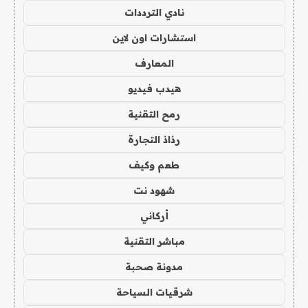
نادي الترددات
استشارات اون لاين
المعارف
هيدب فيديو
رمح التقنية
رذاذ التجارة
طعم وكيف
شهود نت
أركاني
مباشر التقنية
مدونة صحبة
شرقيات السياحة