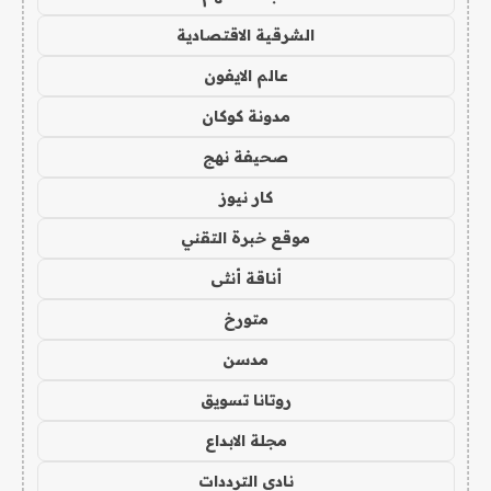
الشرقية الاقتصادية
عالم الايفون
مدونة كوكان
صحيفة نهج
كار نيوز
موقع خبرة التقني
أناقة أنثى
متورخ
مدسن
روتانا تسويق
مجلة الابداع
نادي الترددات