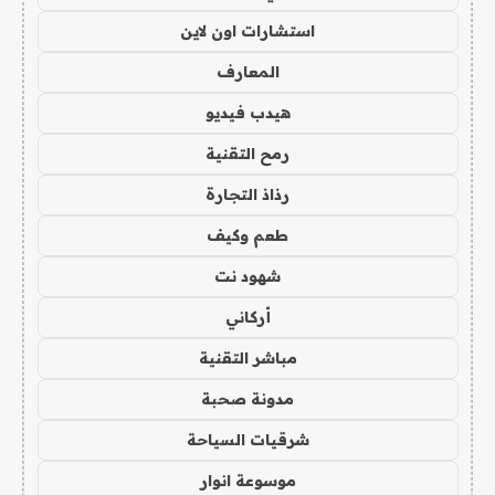
استشارات اون لاين
المعارف
هيدب فيديو
رمح التقنية
رذاذ التجارة
طعم وكيف
شهود نت
أركاني
مباشر التقنية
مدونة صحبة
شرقيات السياحة
موسوعة انوار