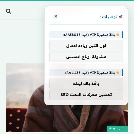
×
توصيات :
Home
»
3..
باقة متميزة VIP (كود: AA38045):
3..
اول اثنين ريادة اعمال
مشاركة ارباح ادسنس
باقة متميزة VIP (كود: AA11138):
باقة باك لينك
تحسين محركات البحث SEO
اخبار منوعة