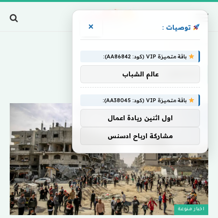
×
توصيات :
Home
»
ينصبون
باقة متميزة VIP (كود: AA86842):
ينصبون
عالم الشباب
باقة متميزة VIP (كود: AA38045):
اول اثنين ريادة اعمال
مشاركة ارباح ادسنس
اخبار منوعة