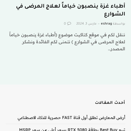
أطباء غزة ينصبون خياماً لعلاج المرضى في
الشوارع
بواسطة
eshrag
مارس 3, 2024
0
ننقل لكم في موقع كتاكيت موضوع (أطباء غزة ينصبون خياماً
لعلاج المرضى في الشوارع ) نتمنى لكم الفائدة ونشكر
المصدر…
أحدث المقالات
أرض المعارض تطلق أول قناة FAST حصرية للذكاء الاصطناعي
تبيع Best Buy بطاقة RTX 5080 بسعر أعلى من سعر MSRP