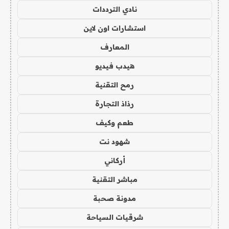
نادي الترددات
استشارات اون لاين
المعارف
هيدب فيديو
رمح التقنية
رذاذ التجارة
طعم وكيف
شهود نت
أركاني
مباشر التقنية
مدونة صحبة
شرقيات السياحة