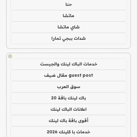
حنا
ماتشا
شاي ماتشا
شدات ببجي تمارا
!
خدمات الباك لينك والجيست
guest post مقال ضيف
سوق العرب
باك لينك باقة 20
اعلانات الباك لينك
أقوى باقة باك لينك
خدمات با كلينك 2026