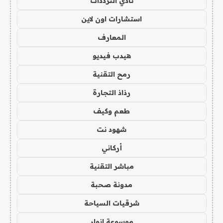
نادي الترددات
استشارات اون لاين
المعارف
هيدب فيديو
رمح التقنية
رذاذ التجارة
طعم وكيف
شهود نت
أركاني
مباشر التقنية
مدونة صحبة
شرقيات السياحة
موسوعة انوار