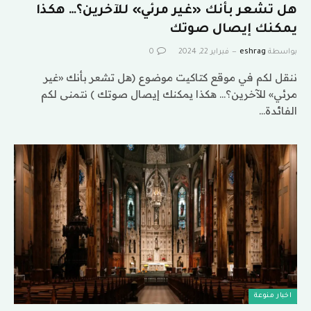
هل تشعر بأنك «غير مرئي» للآخرين؟… هكذا
يمكنك إيصال صوتك
بواسطة
eshrag
فبراير 22, 2024
0
ننقل لكم في موقع كتاكيت موضوع (هل تشعر بأنك «غير
مرئي» للآخرين؟… هكذا يمكنك إيصال صوتك ) نتمنى لكم
الفائدة…
اخبار منوعة