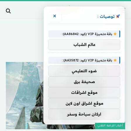
×
توصيات :
Home
»
يمكنك
باقة متميزة VIP (كود: AA86842):
يمكنك
عالم الشباب
باقة متميزة VIP (كود: AA35872):
ضوء التعليمي
صحيفة برق
موقع اشراقات
موقع اشراق اون لاين
اركان سياحة وسفر
أخبار الترفيه التقني