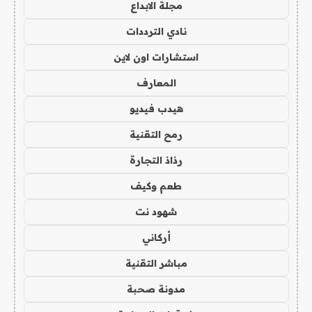
مجلة الابداع
نادي الترددات
استشارات اون لاين
المعارف
هيدب فيديو
رمح التقنية
رذاذ التجارة
طعم وكيف
شهود نت
أركاني
مباشر التقنية
مدونة صحبة