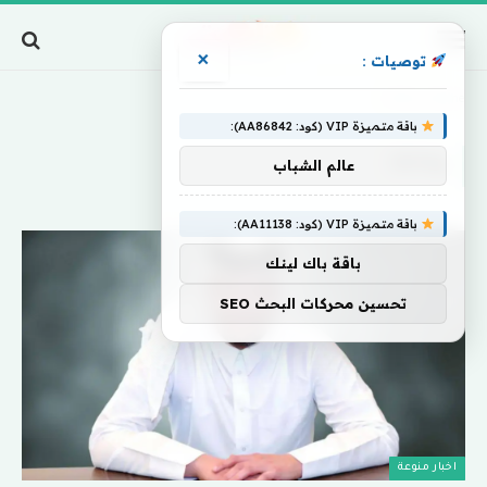
×
توصيات :
Home
»
و2034
باقة متميزة VIP (كود: AA86842):
و2034
عالم الشباب
باقة متميزة VIP (كود: AA11138):
باقة باك لينك
تحسين محركات البحث SEO
اخبار منوعة