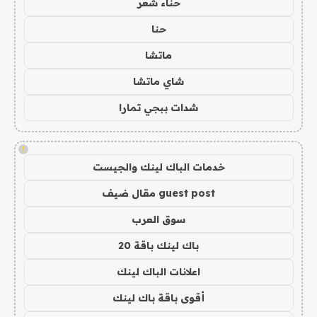
حناء شعر
حنا
ماتشا
شاي ماتشا
شدات ببجي تمارا
!
خدمات الباك لينك والجيست
guest post مقال ضيف
سوق العرب
باك لينك باقة 20
اعلانات الباك لينك
أقوى باقة باك لينك