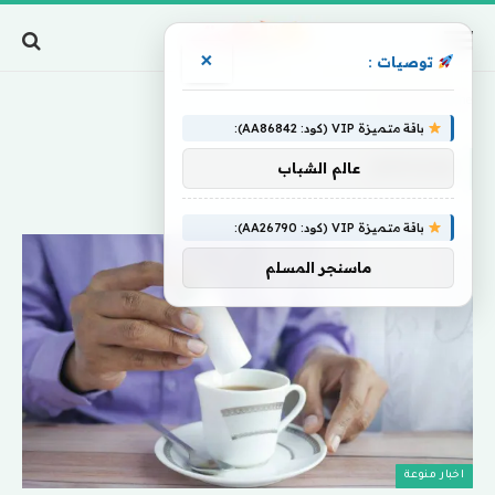
×
توصيات :
Home
»
ومزاجكم
باقة متميزة VIP (كود: AA86842):
ومزاجكم
عالم الشباب
باقة متميزة VIP (كود: AA26790):
ماسنجر المسلم
اخبار منوعة