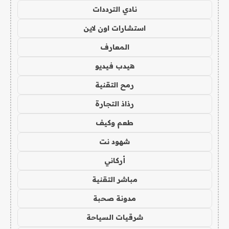
نادي الترددات
استشارات اون لاين
المعارف
هيدب فيديو
رمح التقنية
رذاذ التجارة
طعم وكيف
شهود نت
أركاني
مباشر التقنية
مدونة صحبة
شرقيات السياحة