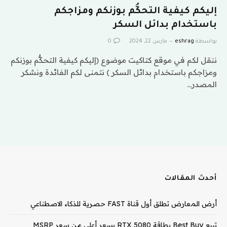
إليكم كيفية التحكُّم بوزنكم ومزاجكم
باستخدام بدائل السكر
بواسطة
eshrag
مارس 22, 2024
0
ننقل لكم في موقع كتاكيت موضوع (إليكم كيفية التحكُّم بوزنكم
ومزاجكم باستخدام بدائل السكر ) نتمنى لكم الفائدة ونشكر
المصدر…
أحدث المقالات
أرض المعارض تطلق أول قناة FAST حصرية للذكاء الاصطناعي
تبيع Best Buy بطاقة RTX 5080 بسعر أعلى من سعر MSRP