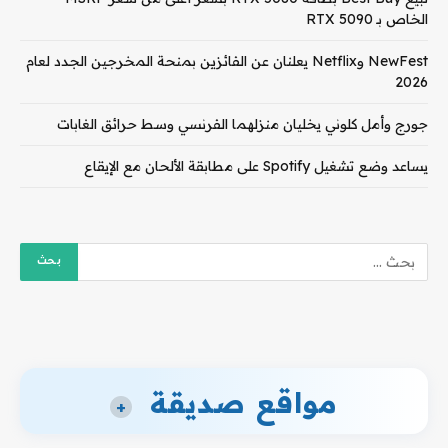
الخاص بـ RTX 5090
NewFest وNetflix يعلنان عن الفائزين بمنحة المخرجين الجدد لعام
2026
جورج وأمل كلوني يخليان منزلهما الفرنسي وسط حرائق الغابات
يساعد وضع تشغيل Spotify على مطابقة الألحان مع الإيقاع
مواقع صديقة
+