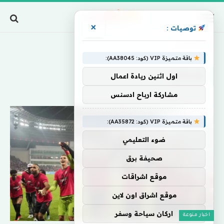
×
توصيات :
Home
»
ومرشح
باقة متميزة VIP (كود: AA38045):
ومرشح
اول اثنين ريادة اعمال
مشاركة ارباح ادسنس
باقة متميزة VIP (كود: AA35872):
ضوء التعليمي
صحيفة برق
موقع اشراقات
موقع اشراق اون لاين
اركان سياحة وسفر
اخبار منوعة