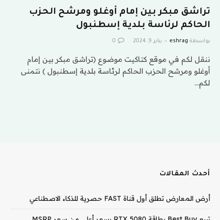
تراشق مبكر بين إمام أوغلو ومرشح الحزب
الحاكم لرئاسة بلدية إسطنبول
بواسطة
eshrag
يناير 9, 2024
0
ننقل لكم في موقع كتاكيت موضوع (تراشق مبكر بين إمام
أوغلو ومرشح الحزب الحاكم لرئاسة بلدية إسطنبول ) نتمنى
لكم…
أحدث المقالات
أرض المعارض تطلق أول قناة FAST حصرية للذكاء الاصطناعي
تبيع Best Buy بطاقة RTX 5080 بسعر أعلى من سعر MSRP