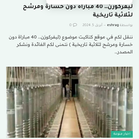
ليفركوزن… 40 مباراة دون خسارة ومرشح
لثلاثية تاريخية
بواسطة
eshrag
أبريل 5, 2024
0
ننقل لكم في موقع كتاكيت موضوع (ليفركوزن… 40 مباراة دون
خسارة ومرشح لثلاثية تاريخية ) نتمنى لكم الفائدة ونشكر
المصدر…
اخبار منوعة