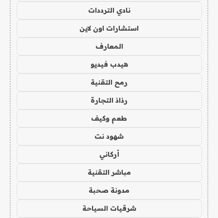
نادي الترددات
استشارات اون لاين
المعارف
هيدب فيديو
رمح التقنية
رذاذ التجارة
طعم وكيف
شهود نت
أركاني
مباشر التقنية
مدونة صحبة
شرقيات السياحة