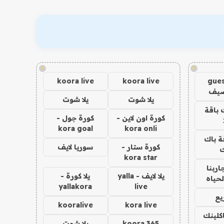
!
!
koora live
koora live
gues
ضيف
يلا شوت
يلا شوت
 باقة
كورة اون لاين -
كورة جول -
kora goal
kora onli
ة باك
كورة ستار -
سوريا لايف
ك
kora star
اربنا
يلا لايف - yalla
يلا كورة -
لحياه
yallakora
live
يع
kooralive
kora live
اكلينك
koora 365
يلا شوت