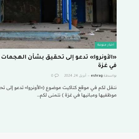
اخبار منوعة
«الأونروا» تدعو إلى تحقيق بشأن الهجمات
في غزة
بواسطة
eshrag
أبريل 24, 2024
0
ننقل لكم في موقع كتاكيت موضوع («الأونروا» تدعو إلى 
موظفيها ومبانيها في غزة ) نتمنى لكم…