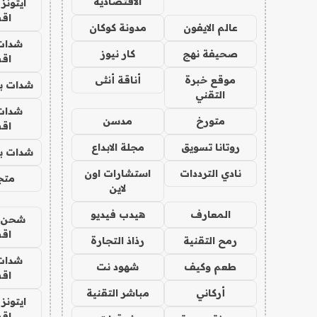
الاقتصادية
ايتونز
اق
عالم الايفون
مدونة كوكان
شدات
صحيفة نهج
كار نيوز
اق
موقع خبرة
أناقة أنثى
شدات بب
التقني
شدات
متورخ
مدسن
اق
روتانا تسويق
مجلة الابداع
شدات بب
نادي الترددات
استشارات اون
متجر 
لاين
المعارف
هيدب فيديو
شحن يل
اق
رمح التقنية
رذاذ التجارة
شدات
طعم وكيف
شهود نت
اق
أركاني
مباشر التقنية
ايتونز
اق