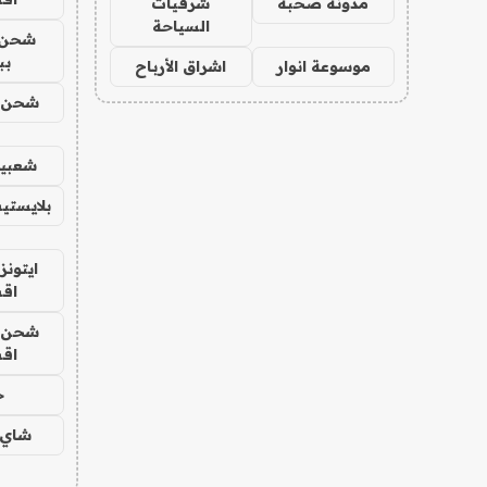
مدونة صحبة
شرقيات
السياحة
شحن 
بب
موسوعة انوار
اشراق الأرباح
شحن يل
شعبية
بلايستي
ايتونز
اق
شحن يل
اق
ح
شاي 