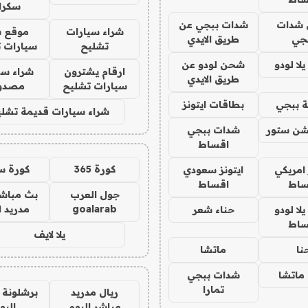
سكرا
شدات
شدات ببجي عن
شراء سيارات
موقع ش
جي
طريق الايدي
تشليح
سيارات 
ا لودو
شحن لودو عن
ارقام يشترون
شراء سي
طريق الايدي
سيارات تشليح
مصدو
 ببجي
بطاقات ايتونز
شراء سيارات قديمة تشلي
شن ستور
شدات ببجي
اقساط
كورة 365
كورة س
 امريكي
ايتونز سعودي
ساط
اقساط
جول العرب
بث مباشر
goalarab
مدريد ا
ا لودو
حناء شعر
ساط
يلا لايف
نا
ماتشا
ماتشا
شدات ببجي
تمارا
ريال مدريد
برشلونة 
مباشر اليوم
اليو