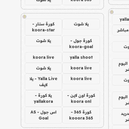
!
!
yall
يلا شوت
كورة ستار -
مباشر
koora-star
كورة جول -
يلا شوت
وت
koora-goal
koora live
yalla shoot
اليوم
koora live
يلا شوت
ر
koora live
Yalla Live - يلا
وت
لايف
كورة اون لاين -
يلا كورة -
اليوم
yallakora
koora onl
ر
كورة 365 -
اس جول - AS
دريد
Goal
kooora 365
ر