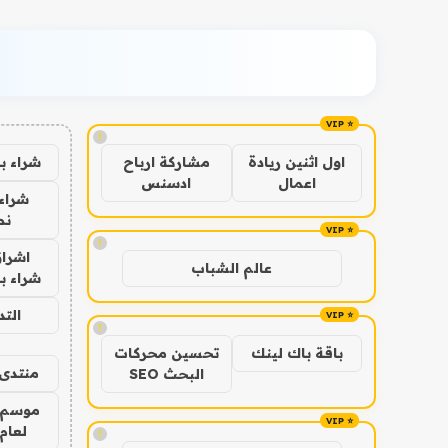
!
شراء ب
اول اثنين ريادة
مشاركة ارباح
اعمال
ادسنس
شراء 
نص
!
اشراق
عالم الشباب
شراء با
الت
!
باقة باك لينك
تحسين محركات
منتدى 
البحث SEO
موسم 
لعام 026
!