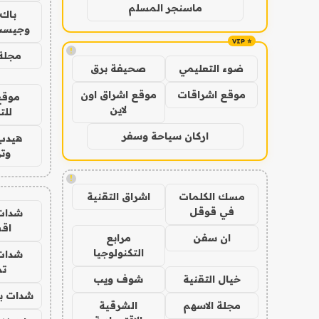
ماسنجر المسلم
باك 
وجيست
!
مجلة 
ضوء التعليمي
صحيفة برق
موقع اشراقات
موقع اشراق اون
موقع
لاين
للت
اركان سياحة وسفر
هيدب
وتر
!
مسك الكلمات
اشراق التقنية
في قوقل
شدات
اق
ان سفن
مرابع
التكنولوجيا
شدات
تم
خيال التقنية
شوف ويب
شدات بب
مجلة الاسهم
الشرقية