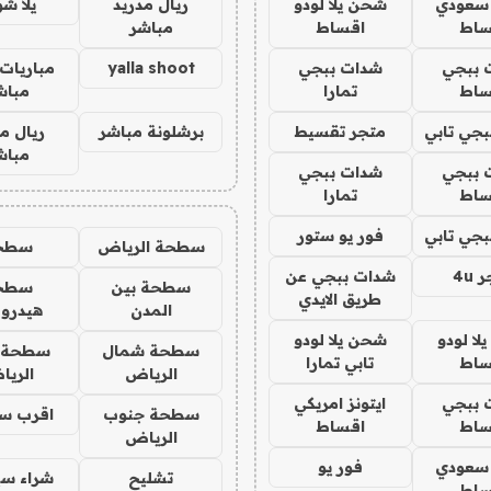
 سعودي
شحن يلا لودو
ريال مدريد
يلا ش
ساط
اقساط
مباشر
 ببجي
شدات ببجي
yalla shoot
مباريات 
ساط
تمارا
مباش
جي تابي
متجر تقسيط
برشلونة مباشر
ريال م
مباش
 ببجي
شدات ببجي
ساط
تمارا
جي تابي
فور يو ستور
سطحة الرياض
سطح
4u
شدات ببجي عن
سطحة بين
سطح
طريق الايدي
المدن
هيدرو
ا لودو
شحن يلا لودو
سطحة شمال
سطحة 
ساط
تابي تمارا
الرياض
الري
 ببجي
ايتونز امريكي
سطحة جنوب
اقرب س
ساط
اقساط
الرياض
 سعودي
فور يو
تشليح
شراء سي
ساط