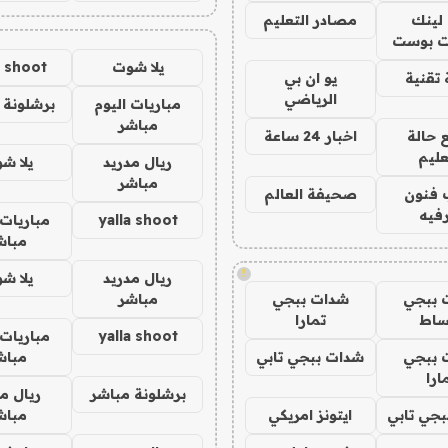
لينك
مصادر التعليم
 بوست
يلا شوت
a shoot
تقنية
يو ان بي
الرياضي
مباريات اليوم
برشلونة 
مباشر
 حالة
اخبار 24 ساعة
عليم
ريال مدريد
يلا ش
مباشر
 فنون
صحيفة العالم
فيه
yalla shoot
مباريات 
مباش
!
ريال مدريد
يلا ش
 ببجي
شدات ببجي
مباشر
ساط
تمارا
yalla shoot
مباريات 
 ببجي
شدات ببجي تابي
مباش
ارا
برشلونة مباشر
ريال م
جي تابي
ايتونز امريكي
مباش