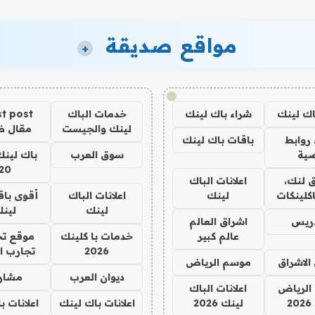
مواقع صديقة
+
!
اك لينك
شراء باك لينك
خدمات الباك
t post
لينك والجيست
مقال 
روابط
باقات باك لينك
ية
سوق العرب
باك لينك
20
 لنك،
اعلانات الباك
كلينكات
لينك
اعلانات الباك
أقوى باق
لينك
لين
دريس
اشراق العالم
عالم كبير
خدمات با كلينك
موقع تج
2026
تجارب ا
الاشراق
موسم الرياض
ديوان العرب
مشار
الرياض
اعلانات الباك
2
لينك 2026
اعلانات باك لينك
اعلانات ب