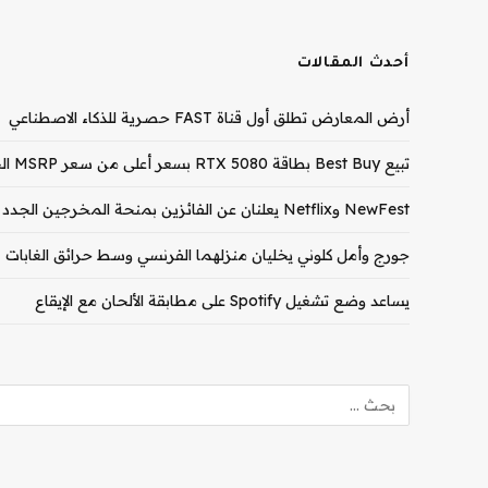
أحدث المقالات
أرض المعارض تطلق أول قناة FAST حصرية للذكاء الاصطناعي
تبيع Best Buy بطاقة RTX 5080 بسعر أعلى من سعر MSRP الخاص بـ RTX 5090
NewFest وNetflix يعلنان عن الفائزين بمنحة المخرجين الجدد لعام 2026
جورج وأمل كلوني يخليان منزلهما الفرنسي وسط حرائق الغابات
يساعد وضع تشغيل Spotify على مطابقة الألحان مع الإيقاع