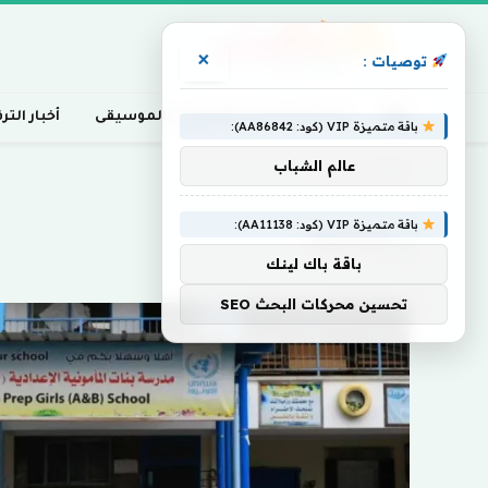
×
توصيات :
أخبار السينما، التلفزيون، والموسيقى
أخبار التر
باقة متميزة VIP (كود: AA86842):
عالم الشباب
Home
»
ومبانيها
باقة متميزة VIP (كود: AA11138):
ومبانيها
باقة باك لينك
تحسين محركات البحث SEO