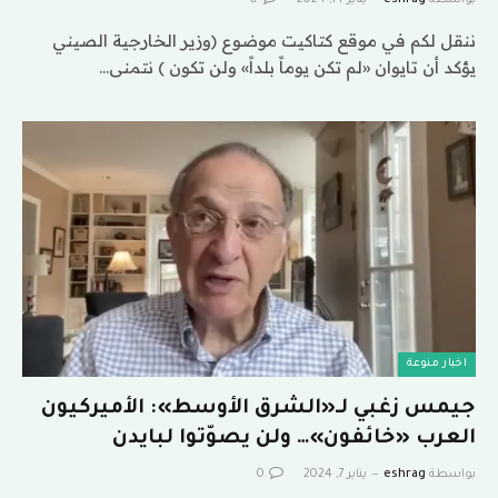
بواسطة
eshrag
يناير 14, 2024
0
ننقل لكم في موقع كتاكيت موضوع (وزير الخارجية الصيني
يؤكد أن تايوان «لم تكن يوماً بلداً» ولن تكون ) نتمنى…
اخبار منوعة
جيمس زغبي لـ«الشرق الأوسط»: الأميركيون
العرب «خائفون»… ولن يصوّتوا لبايدن
بواسطة
eshrag
يناير 7, 2024
0