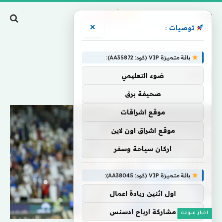
×
توصيات :
Home
»
ولن
باقة متميزة VIP (كود: AA35872):
ولن
ضوء التعليمي
صحيفة برق
موقع اشراقات
موقع اشراق اون لاين
اركان سياحة وسفر
باقة متميزة VIP (كود: AA38045):
اول اثنين ريادة اعمال
مشاركة ارباح ادسنس
اخبار منوعة