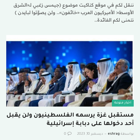
ننقل لكم في موقع كتاكيت موضوع (جيمس زغبي لـ«الشرق
الأوسط»: الأميركيون العرب «خائفون»… ولن يصوّتوا لبايدن )
نتمنى لكم الفائدة…
اخبار منوعة
مستقبل غزة يرسمه الفلسطينيون ولن يقبل
أحد دخولها على دبابة إسرائيلية
بواسطة
eshrag
ديسمبر 10, 2023
0