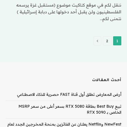
ننقل لكم في موقع كتاكيت موضوع (مستقبل غزة يرسمه
الفلسطينيون ولن يقبل أحد دخولها على دبابة إسرائيلية )
نتمنى لكم…
التالي
2
1
أحدث المقالات
أرض المعارض تطلق أول قناة FAST حصرية للذكاء الاصطناعي
تبيع Best Buy بطاقة RTX 5080 بسعر أعلى من سعر MSRP
الخاص بـ RTX 5090
NewFest وNetflix يعلنان عن الفائزين بمنحة المخرجين الجدد لعام