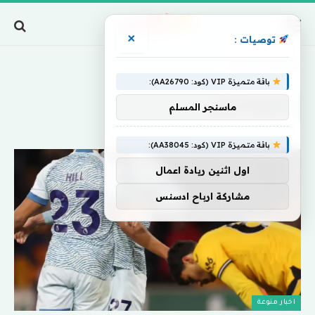
×
توصيات :
Home
»
ولفرهامبتون
باقة متميزة VIP (كود: AA26790):
ولفرهامبتون
ماسنجر المسلم
باقة متميزة VIP (كود: AA38045):
اول اثنين ريادة اعمال
مشاركة ارباح ادسنس
اخبار منوعة