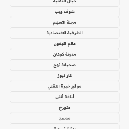
خيال التقنية
شوف ويب
مجلة الاسهم
الشرقية الاقتصادية
عالم الايفون
مدونة كوكان
صحيفة نهج
كار نيوز
موقع خبرة التقني
أناقة أنثى
متورخ
مدسن
روتانا تسويق