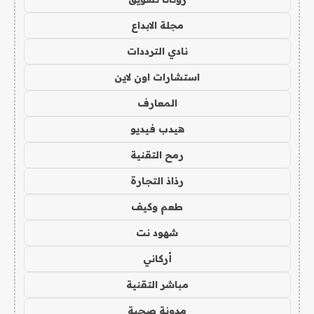
مجلة الابداع
نادي الترددات
استشارات اون لاين
المعارف
هيدب فيديو
رمح التقنية
رذاذ التجارة
طعم وكيف
شهود نت
أركاني
مباشر التقنية
مدونة صحبة