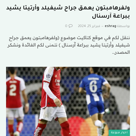
ولفرهامبتون يعمق جراح شيفيلد وأرتيتا يشيد
ببراعة آرسنال
بواسطة
eshrag
فبراير 25, 2024
0
ننقل لكم في موقع كتاكيت موضوع (ولفرهامبتون يعمق جراح
شيفيلد وأرتيتا يشيد ببراعة آرسنال ) نتمنى لكم الفائدة ونشكر
المصدر…
اخبار منوعة