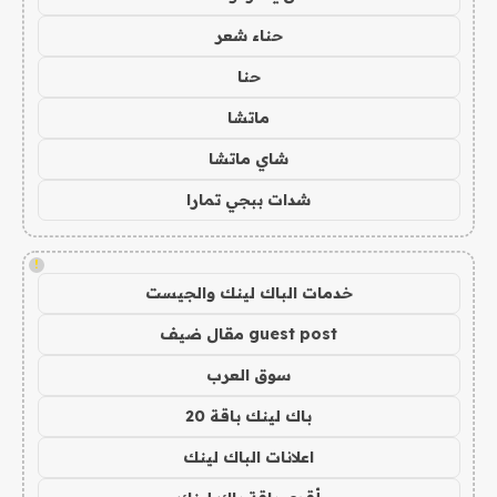
حناء شعر
حنا
ماتشا
شاي ماتشا
شدات ببجي تمارا
!
خدمات الباك لينك والجيست
guest post مقال ضيف
سوق العرب
باك لينك باقة 20
اعلانات الباك لينك