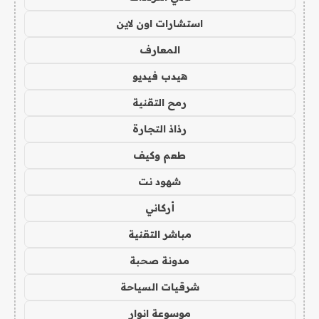
استشارات اون لاين
المعارف
هيدب فيديو
رمح التقنية
رذاذ التجارة
طعم وكيف
شهود نت
أركاني
مباشر التقنية
مدونة صحبة
شرقيات السياحة
موسوعة انوار