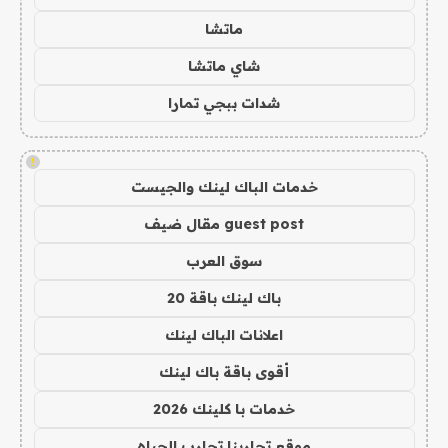
ماتشا
شاي ماتشا
شدات ببجي تمارا
!
خدمات الباك لينك والجيست
guest post مقال ضيف
سوق العرب
باك لينك باقة 20
اعلانات الباك لينك
أقوى باقة باك لينك
خدمات با كلينك 2026
موقع تجاربنا تجارب الحياه