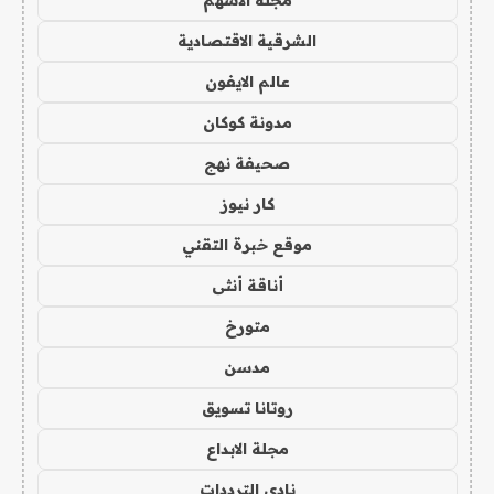
مجلة الاسهم
الشرقية الاقتصادية
عالم الايفون
مدونة كوكان
صحيفة نهج
كار نيوز
موقع خبرة التقني
أناقة أنثى
متورخ
مدسن
روتانا تسويق
مجلة الابداع
نادي الترددات