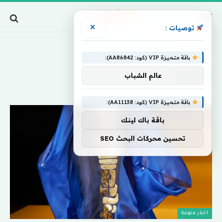
×
توصيات :
Home
»
ولست
باقة متميزة VIP (كود: AA86842):
ولست
عالم الشباب
باقة متميزة VIP (كود: AA11138):
باقة باك لينك
تحسين محركات البحث SEO
اخبار منوعة