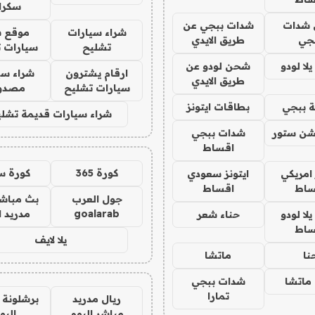
سكرا
شدات
شدات ببجي عن
شراء سيارات
موقع ش
جي
طريق الايدي
تشليح
سيارات 
ا لودو
شحن لودو عن
ارقام يشترون
شراء سي
طريق الايدي
سيارات تشليح
مصدو
 ببجي
بطاقات ايتونز
شراء سيارات قديمة تشلي
شن ستور
شدات ببجي
اقساط
كورة 365
كورة س
 امريكي
ايتونز سعودي
ساط
اقساط
جول العرب
بث مباشر
goalarab
مدريد ا
ا لودو
حناء شعر
ساط
يلا لايف
نا
ماتشا
ماتشا
شدات ببجي
تمارا
ريال مدريد
برشلونة 
مباشر اليوم
اليو