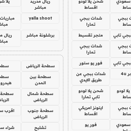
 سعودي
شحن يلا لودو
ريال مدريد
يلا ش
ساط
اقساط
مباشر
 ببجي
شدات ببجي
yalla shoot
مباريات 
ساط
تمارا
مباش
جي تابي
متجر تقسيط
برشلونة مباشر
ريال م
مباش
 ببجي
شدات ببجي
ساط
تمارا
جي تابي
فور يو ستور
سطحة الرياض
سطح
4u
شدات ببجي عن
سطحة بين
سطح
طريق الايدي
المدن
هيدرو
ا لودو
شحن يلا لودو
سطحة شمال
سطحة 
ساط
تابي تمارا
الرياض
الري
 ببجي
ايتونز امريكي
سطحة جنوب
اقرب س
ساط
اقساط
الرياض
 سعودي
فور يو
تشليح
شراء سي
ساط