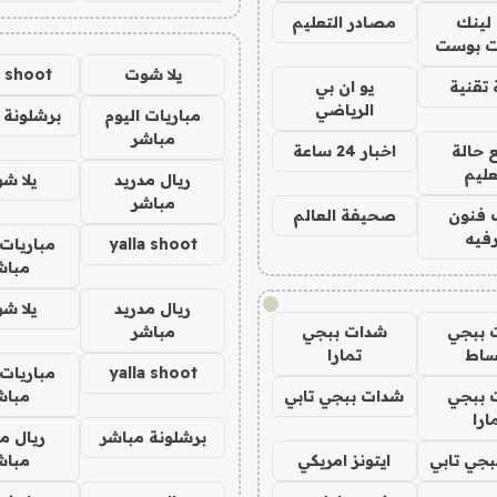
لينك
مصادر التعليم
 بوست
يلا شوت
a shoot
تقنية
يو ان بي
الرياضي
مباريات اليوم
برشلونة 
مباشر
 حالة
اخبار 24 ساعة
عليم
ريال مدريد
يلا ش
مباشر
 فنون
صحيفة العالم
فيه
yalla shoot
مباريات 
مباش
!
ريال مدريد
يلا ش
 ببجي
شدات ببجي
مباشر
ساط
تمارا
yalla shoot
مباريات 
 ببجي
شدات ببجي تابي
مباش
ارا
برشلونة مباشر
ريال م
جي تابي
ايتونز امريكي
مباش