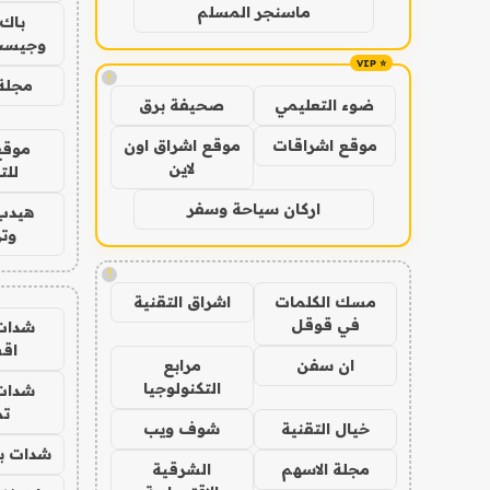
ماسنجر المسلم
باك 
وجيست
!
مجلة 
ضوء التعليمي
صحيفة برق
موقع اشراقات
موقع اشراق اون
موقع
لاين
للت
اركان سياحة وسفر
هيدب
وتر
!
مسك الكلمات
اشراق التقنية
في قوقل
شدات
اق
ان سفن
مرابع
التكنولوجيا
شدات
تم
خيال التقنية
شوف ويب
شدات بب
مجلة الاسهم
الشرقية