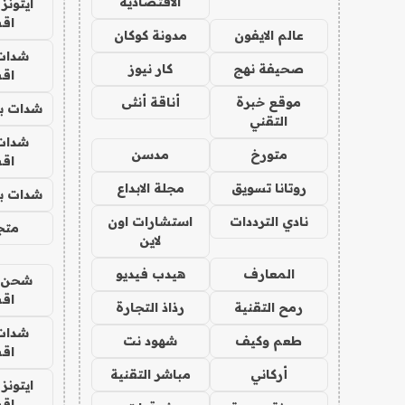
الاقتصادية
ايتونز
اق
عالم الايفون
مدونة كوكان
شدات
صحيفة نهج
كار نيوز
اق
موقع خبرة
أناقة أنثى
شدات بب
التقني
شدات
متورخ
مدسن
اق
روتانا تسويق
مجلة الابداع
شدات بب
نادي الترددات
استشارات اون
متجر 
لاين
المعارف
هيدب فيديو
شحن يل
اق
رمح التقنية
رذاذ التجارة
شدات
طعم وكيف
شهود نت
اق
أركاني
مباشر التقنية
ايتونز
اق