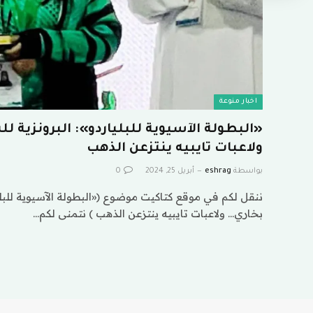
اخبار منوعة
«البطولة الآسيوية للبلياردو»: البرونزية 
ولاعبات تايبيه ينتزعن الذهب
بواسطة
eshrag
أبريل 25, 2024
0
ننقل لكم في موقع كتاكيت موضوع («البطولة الآسيوية للبلي
بخاري… ولاعبات تايبيه ينتزعن الذهب ) نتمنى لكم…