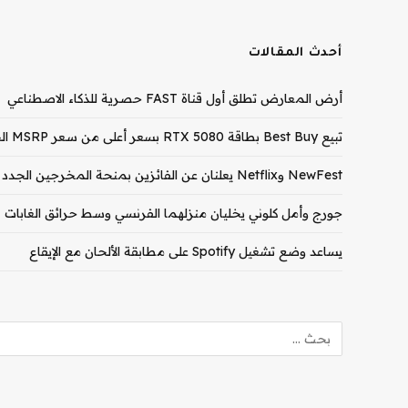
أحدث المقالات
أرض المعارض تطلق أول قناة FAST حصرية للذكاء الاصطناعي
تبيع Best Buy بطاقة RTX 5080 بسعر أعلى من سعر MSRP الخاص بـ RTX 5090
NewFest وNetflix يعلنان عن الفائزين بمنحة المخرجين الجدد لعام 2026
جورج وأمل كلوني يخليان منزلهما الفرنسي وسط حرائق الغابات
يساعد وضع تشغيل Spotify على مطابقة الألحان مع الإيقاع