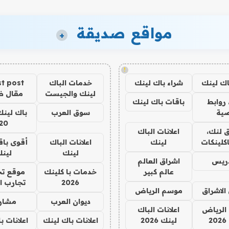
مواقع صديقة
+
!
اك لينك
شراء باك لينك
خدمات الباك
t post
لينك والجيست
مقال 
روابط
باقات باك لينك
ية
سوق العرب
باك لينك
20
 لنك،
اعلانات الباك
كلينكات
لينك
اعلانات الباك
أقوى باق
لينك
لين
دريس
اشراق العالم
عالم كبير
خدمات با كلينك
موقع تج
2026
تجارب ا
الاشراق
موسم الرياض
ديوان العرب
مشار
الرياض
اعلانات الباك
2
لينك 2026
اعلانات باك لينك
اعلانات ب