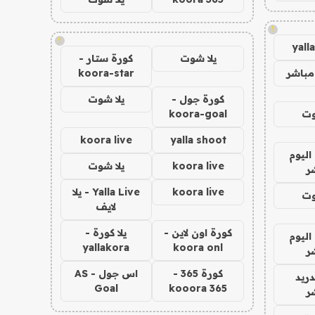
!
!
yall
يلا شوت
كورة ستار -
مباشر
koora-star
كورة جول -
يلا شوت
وت
koora-goal
koora live
yalla shoot
اليوم
koora live
يلا شوت
ر
koora live
Yalla Live - يلا
وت
لايف
كورة اون لاين -
يلا كورة -
اليوم
yallakora
koora onl
ر
كورة 365 -
اس جول - AS
دريد
Goal
kooora 365
ر