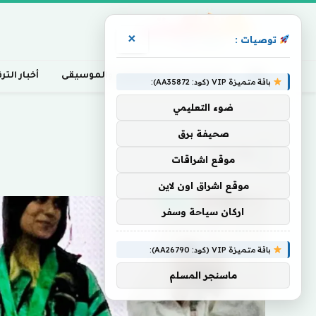
×
توصيات :
أخبار السينما، التلفزيون، والموسيقى
أخبار التر
باقة متميزة VIP (كود: AA35872):
ضوء التعليمي
Home
»
ولاعبات
صحيفة برق
ولاعبات
موقع اشراقات
موقع اشراق اون لاين
اركان سياحة وسفر
باقة متميزة VIP (كود: AA26790):
ماسنجر المسلم