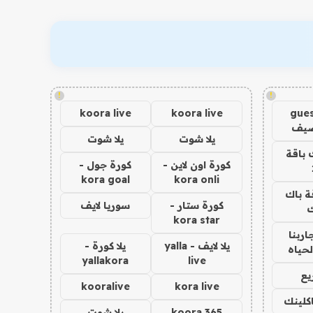
!
!
koora live
koora live
gues
ضيف
يلا شوت
يلا شوت
 باقة
كورة اون لاين -
كورة جول -
kora goal
kora onli
ة باك
كورة ستار -
سوريا لايف
ك
kora star
اربنا
يلا لايف - yalla
يلا كورة -
لحياه
yallakora
live
يع
kooralive
kora live
اكلينك
koora 365
يلا شوت