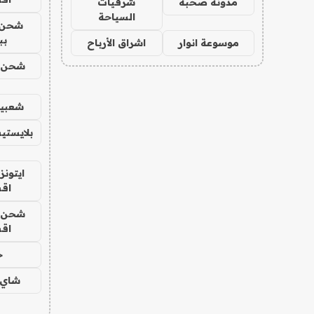
مدونة صحبة
شرقيات
السياحة
شحن 
بب
موسوعة انوار
اشراق الأرباح
شحن يل
شعبية
بلايستي
ايتونز
اق
شحن يل
اق
ح
شاي 