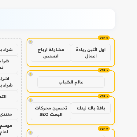
!
شراء ب
اول اثنين ريادة
مشاركة ارباح
اعمال
ادسنس
شراء 
نص
!
اشراق
عالم الشباب
شراء با
الت
!
باقة باك لينك
تحسين محركات
منتدى 
البحث SEO
موسم 
لعام 026
!