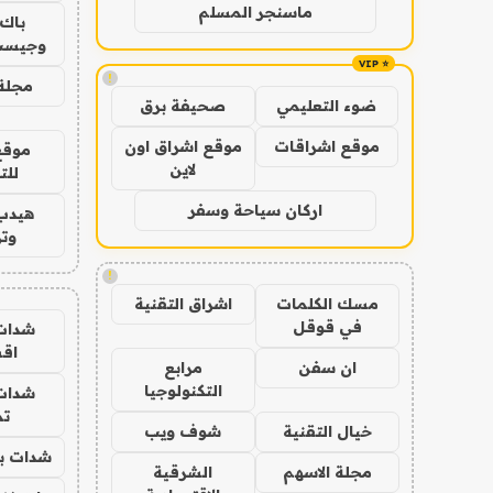
ماسنجر المسلم
باك 
وجيست
!
مجلة 
ضوء التعليمي
صحيفة برق
موقع اشراقات
موقع اشراق اون
موقع
لاين
للت
اركان سياحة وسفر
هيدب
وتر
!
مسك الكلمات
اشراق التقنية
في قوقل
شدات
اق
ان سفن
مرابع
التكنولوجيا
شدات
تم
خيال التقنية
شوف ويب
شدات بب
مجلة الاسهم
الشرقية