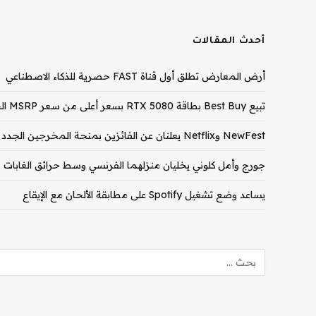
أحدث المقالات
أرض المعارض تطلق أول قناة FAST حصرية للذكاء الاصطناعي
تبيع Best Buy بطاقة RTX 5080 بسعر أعلى من سعر MSRP الخاص بـ RTX 5090
NewFest وNetflix يعلنان عن الفائزين بمنحة المخرجين الجدد لعام 2026
جورج وأمل كلوني يخليان منزلهما الفرنسي وسط حرائق الغابات
يساعد وضع تشغيل Spotify على مطابقة الألحان مع الإيقاع