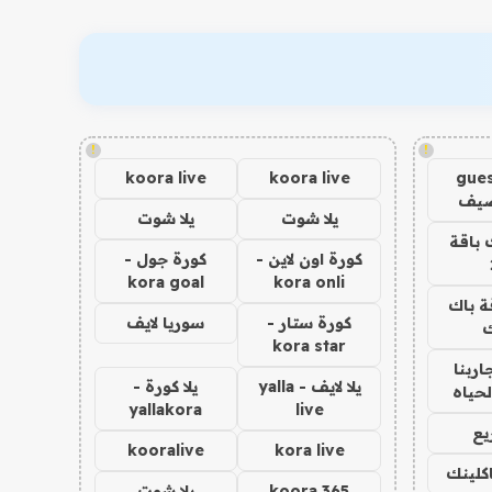
!
!
koora live
koora live
gues
ضيف
يلا شوت
يلا شوت
 باقة
كورة اون لاين -
كورة جول -
kora goal
kora onli
ة باك
كورة ستار -
سوريا لايف
ك
kora star
اربنا
يلا لايف - yalla
يلا كورة -
لحياه
yallakora
live
يع
kooralive
kora live
اكلينك
koora 365
يلا شوت