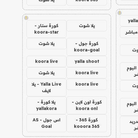
!
!
yall
يلا شوت
كورة ستار -
مباشر
koora-star
كورة جول -
يلا شوت
وت
koora-goal
koora live
yalla shoot
اليوم
koora live
يلا شوت
ر
koora live
Yalla Live - يلا
وت
لايف
كورة اون لاين -
يلا كورة -
اليوم
yallakora
koora onl
ر
كورة 365 -
اس جول - AS
دريد
Goal
kooora 365
ر