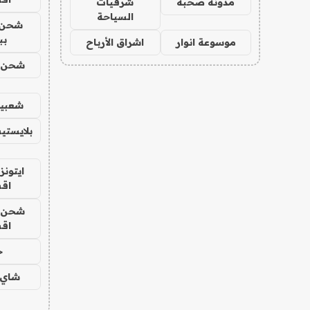
مدونة صحبة
شرقيات
السياحة
شحن 
بب
موسوعة انوار
اشراق الأرباح
شحن يل
شعبية
بلايستي
ايتونز
اق
شحن يل
اق
ح
شاي 