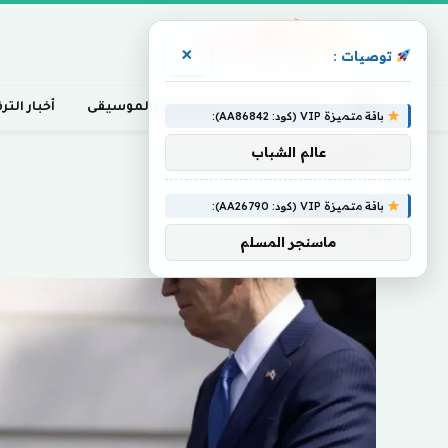
×
توصيات :
أخبار السينما، التلفزيون، والموسيقى
أخبار التر
باقة متميزة VIP (كود: AA86842):
عالم الشباب
Home
»
وكيشيدا
باقة متميزة VIP (كود: AA26790):
وكيشيدا
ماسنجر المسلم