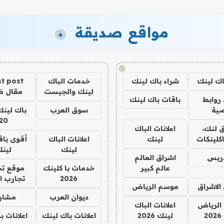
مواقع صديقة
+
!
اك لينك
شراء باك لينك
خدمات الباك
t post
لينك والجيست
مقال 
روابط
باقات باك لينك
ية
سوق العرب
باك لينك
20
 لنك،
اعلانات الباك
كلينكات
لينك
اعلانات الباك
أقوى باق
لينك
لين
دريس
اشراق العالم
عالم كبير
خدمات با كلينك
موقع تج
2026
تجارب ا
الاشراق
موسم الرياض
ديوان العرب
مشار
الرياض
اعلانات الباك
2
لينك 2026
اعلانات باك لينك
اعلانات ب