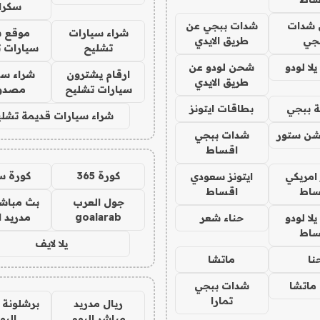
سكرا
شدات
شدات ببجي عن
شراء سيارات
موقع ش
جي
طريق الايدي
تشليح
سيارات 
ا لودو
شحن لودو عن
ارقام يشترون
شراء سي
طريق الايدي
سيارات تشليح
مصدو
 ببجي
بطاقات ايتونز
شراء سيارات قديمة تشلي
شن ستور
شدات ببجي
اقساط
كورة 365
كورة س
 امريكي
ايتونز سعودي
ساط
اقساط
جول العرب
بث مباشر
goalarab
مدريد ا
ا لودو
حناء شعر
ساط
يلا لايف
نا
ماتشا
ماتشا
شدات ببجي
تمارا
ريال مدريد
برشلونة 
مباشر اليوم
اليو