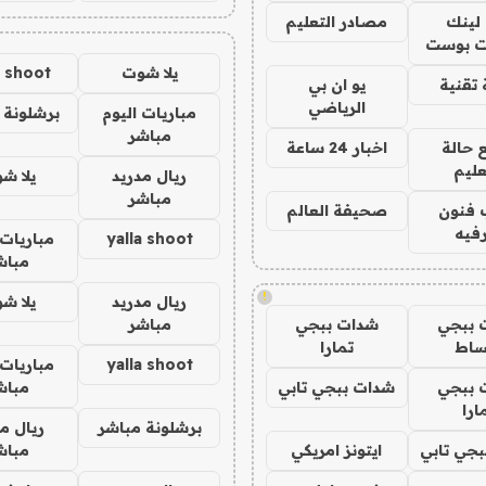
لينك
مصادر التعليم
 بوست
يلا شوت
a shoot
تقنية
يو ان بي
الرياضي
مباريات اليوم
برشلونة 
مباشر
 حالة
اخبار 24 ساعة
عليم
ريال مدريد
يلا ش
مباشر
 فنون
صحيفة العالم
فيه
yalla shoot
مباريات 
مباش
!
ريال مدريد
يلا ش
 ببجي
شدات ببجي
مباشر
ساط
تمارا
yalla shoot
مباريات 
 ببجي
شدات ببجي تابي
مباش
ارا
برشلونة مباشر
ريال م
جي تابي
ايتونز امريكي
مباش