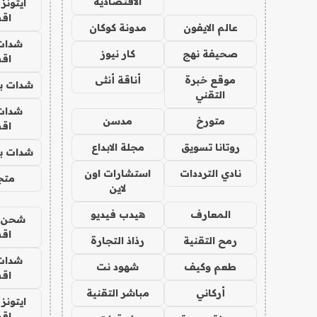
الاقتصادية
ايتونز
اق
عالم الايفون
مدونة كوكان
شدات
صحيفة نهج
كار نيوز
اق
موقع خبرة
أناقة أنثى
شدات بب
التقني
شدات
متورخ
مدسن
اق
روتانا تسويق
مجلة الابداع
شدات بب
نادي الترددات
استشارات اون
متجر 
لاين
المعارف
هيدب فيديو
شحن يل
اق
رمح التقنية
رذاذ التجارة
شدات
طعم وكيف
شهود نت
اق
أركاني
مباشر التقنية
ايتونز
اق