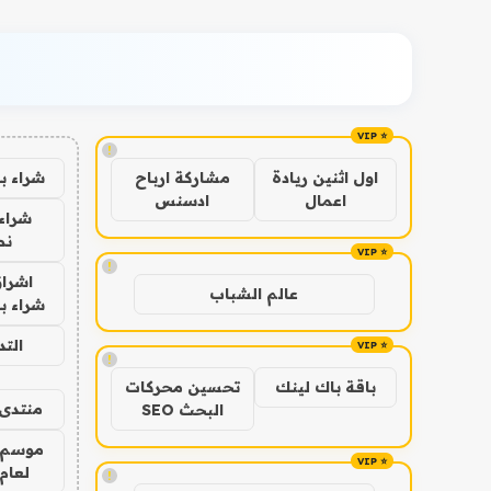
!
شراء ب
اول اثنين ريادة
مشاركة ارباح
اعمال
ادسنس
شراء 
نص
!
اشراق
عالم الشباب
شراء با
الت
!
باقة باك لينك
تحسين محركات
منتدى 
البحث SEO
موسم 
لعام 026
!