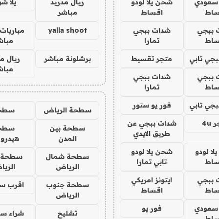
 سعودي
شحن يلا لودو
ريال مدريد
يلا ش
ساط
اقساط
مباشر
 ببجي
شدات ببجي
yalla shoot
مباريات 
ساط
تمارا
مباش
جي تابي
متجر تقسيط
برشلونة مباشر
ريال م
مباش
 ببجي
شدات ببجي
ساط
تمارا
جي تابي
فور يو ستور
سطحة الرياض
سطح
4u
شدات ببجي عن
سطحة بين
سطح
طريق الايدي
المدن
هيدرو
ا لودو
شحن يلا لودو
سطحة شمال
سطحة 
ساط
تابي تمارا
الرياض
الري
 ببجي
ايتونز امريكي
سطحة جنوب
اقرب س
ساط
اقساط
الرياض
 سعودي
فور يو
تشليح
شراء سي
ساط