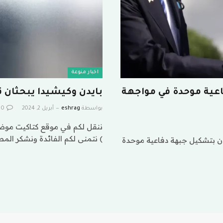
اخبار منوعة
عية موحدة في مواجهة
بايدن وكيشيدا يبحثان ق
بواسطة
eshrag
أبريل 2, 2024
0
ننقل لكم في موقع كتاكيت موضوع
) نتمنى لكم الفائدة ونشكر الم
ن بتشكيل جبهة دفاعية موحدة