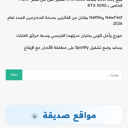
الخاص بـ RTX 5090
NewFest وNetflix يعلنان عن الفائزين بمنحة المخرجين الجدد لعام
2026
جورج وأمل كلوني يخليان منزلهما الفرنسي وسط حرائق الغابات
يساعد وضع تشغيل Spotify على مطابقة الألحان مع الإيقاع
مواقع صديقة
+