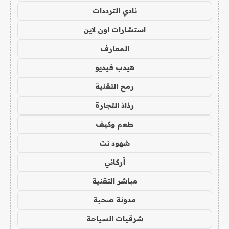
نادي الترددات
استشارات اون لاين
المعارف
هيدب فيديو
رمح التقنية
رذاذ التجارة
طعم وكيف
شهود نت
أركاني
مباشر التقنية
مدونة صحبة
شرقيات السياحة