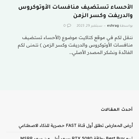
الأحساء تستضيف منافسات الأوتوكروس
والدريفت وكسر الزمن
بواسطة
eshrag
سبتمبر 29, 2023
0
ننقل لكم في موقع كتاكيت موضوع (الأحساء تستضيف
منافسات الأوتوكروس والدريفت وكسر الزمن ) نتمنى لكم
الفائدة ونشكر المصدر الأصلي…
أحدث المقالات
أرض المعارض تطلق أول قناة FAST حصرية للذكاء الاصطناعي
تبيع Best Buy بطاقة RTX 5080 بسعر أعلى من سعر MSRP