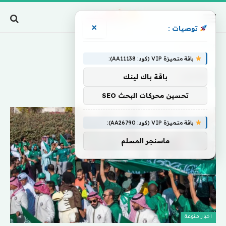
×
توصيات :
Home
»
وكسر
باقة متميزة VIP (كود: AA11138):
وكسر
باقة باك لينك
تحسين محركات البحث SEO
باقة متميزة VIP (كود: AA26790):
ماسنجر المسلم
اخبار منوعة