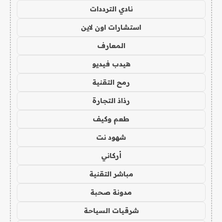
نادي الترددات
استشارات اون لاين
المعارف
هيدب فيديو
رمح التقنية
رذاذ التجارة
طعم وكيف
شهود نت
أركاني
مباشر التقنية
مدونة صحبة
شرقيات السياحة