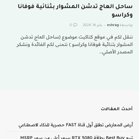
ساحل العاج تدشن المشوار بثنائية فوفانا
وكراسو
بواسطة
eshrag
يناير 14, 2024
0
ننقل لكم في موقع كتاكيت موضوع (ساحل العاج تدشن
المشوار بثنائية فوفانا وكراسو ) نتمنى لكم الفائدة ونشكر
المصدر الأصلي…
أحدث المقالات
أرض المعارض تطلق أول قناة FAST حصرية للذكاء الاصطناعي
تبيع Best Buy بطاقة RTX 5080 بسعر أعلى من سعر MSRP