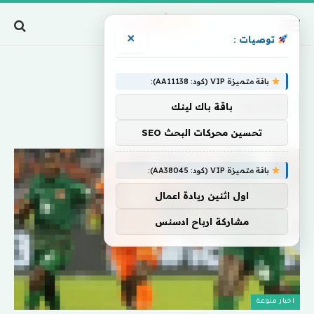
×
توصيات :
Home
»
وكراسو
باقة متميزة VIP (كود: AA11138):
وكراسو
باقة باك لينك
تحسين محركات البحث SEO
باقة متميزة VIP (كود: AA38045):
اول اثنين ريادة اعمال
مشاركة ارباح ادسنس
اخبار منوعة