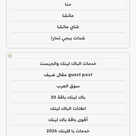
حنا
ماتشا
شاي ماتشا
شدات ببجي تمارا
!
خدمات الباك لينك والجيست
guest post مقال ضيف
سوق العرب
باك لينك باقة 20
اعلانات الباك لينك
أقوى باقة باك لينك
خدمات با كلينك 2026